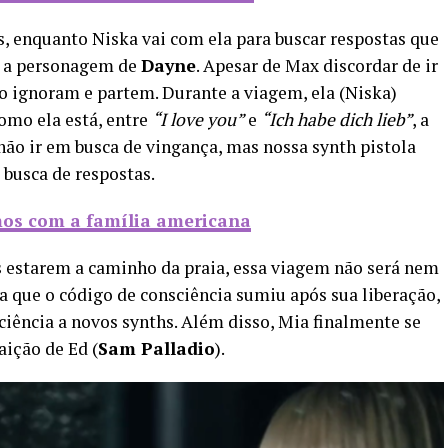
s, enquanto Niska vai com ela para buscar respostas que
m a personagem de
Dayne
. Apesar de Max discordar de ir
 o ignoram e partem. Durante a viagem, ela (Niska)
como ela está, entre
“I love you”
e
“Ich habe dich lieb”
, a
 não ir em busca de vingança, mas nossa synth pistola
 busca de respostas.
mos com a família americana
s estarem a caminho da praia, essa viagem não será nem
a que o código de consciência sumiu após sua liberação,
iência a novos synths. Além disso, Mia finalmente se
aição de Ed (
Sam Palladio
).