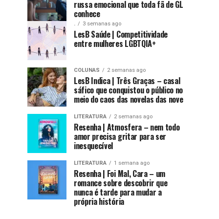
russa emocional que toda fã de GL
conhece
.
3 semanas ago
LesB Saúde | Competitividade
entre mulheres LGBTQIA+
COLUNAS
2 semanas ago
LesB Indica | Três Graças – casal
sáfico que conquistou o público no
meio do caos das novelas das nove
LITERATURA
2 semanas ago
Resenha | Atmosfera – nem todo
amor precisa gritar para ser
inesquecível
LITERATURA
1 semana ago
Resenha | Foi Mal, Cara – um
romance sobre descobrir que
nunca é tarde para mudar a
própria história