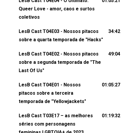
LesB Cast T04E04 - O Ultimato:
01:05:21
claro, tudo o que esse reality nos fez pensar (e rir)
Queer Love - amor, caos e surtos
sobre amor sáfico!Você também pode participar
coletivos
dessa conversa mandando sugestões de pauta,
LesB Cast T04E03 - Nossos pitacos
34:42
comentários, perguntas ou qualquer outra coisa,
sobre a quarta temporada de "Hacks"
nos envie uma mensagem pelas redes sociais ou
um e-mail para podcast@lesbout.com.br. E não
LesB Cast T04E02 - Nossos pitacos
49:04
esqueça de visitar nosso site e também redes
sobre a segunda temporada de "The
sociais:Twitter: ⁠⁠⁠⁠@lesbout_br⁠⁠⁠⁠ Instagram: ⁠⁠⁠⁠@lesbout_br⁠⁠⁠⁠ TikTo
Last Of Us"
do LesB Cast:Apresentação de Karolen Passos
(⁠⁠⁠⁠⁠⁠@KarolenPassos⁠⁠⁠⁠⁠⁠)Participação de Bruna Fentanes
LesB Cast T04E01 - Nossos
01:05:27
(⁠⁠⁠⁠@brunarfentanes⁠⁠⁠⁠) e Pollyelly FlorêncioEdição de
pitacos sobre a terceira
Naiady Machado
temporada de "Yellowjackets"
LesB Cast T03E17 – as melhores
01:19:32
séries com personagens
femininas LGBTQIA+ de 2023