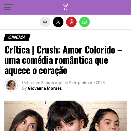
Sair da versão mobile
CINEMA
Crítica | Crush: Amor Colorido –
uma comédia romântica que
aquece o coração
Published
3 anos ago
on
9 de junho de 2023
By
Giovanna Moraes