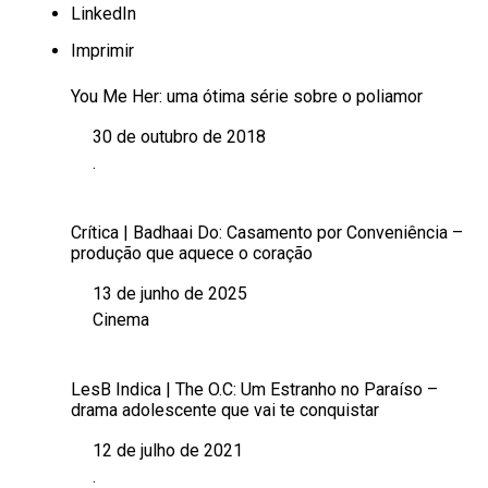
LinkedIn
Imprimir
You Me Her: uma ótima série sobre o poliamor
30 de outubro de 2018
Data
.
Em relação a
Crítica | Badhaai Do: Casamento por Conveniência –
produção que aquece o coração
13 de junho de 2025
Data
Cinema
Em relação a
LesB Indica | The O.C: Um Estranho no Paraíso –
drama adolescente que vai te conquistar
12 de julho de 2021
Data
.
Em relação a