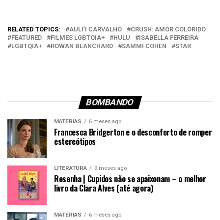
RELATED TOPICS:
AULI’I CARVALHO
CRUSH: AMOR COLORIDO
FEATURED
FILMES LGBTQIA+
HULU
ISABELLA FERREIRA
LGBTQIA+
ROWAN BLANCHARD
SAMMI COHEN
STAR
BOMBANDO
MATÉRIAS
6 meses ago
Francesca Bridgerton e o desconforto de romper
estereótipos
LITERATURA
9 meses ago
Resenha | Cupidos não se apaixonam – o melhor
livro da Clara Alves (até agora)
MATÉRIAS
6 meses ago