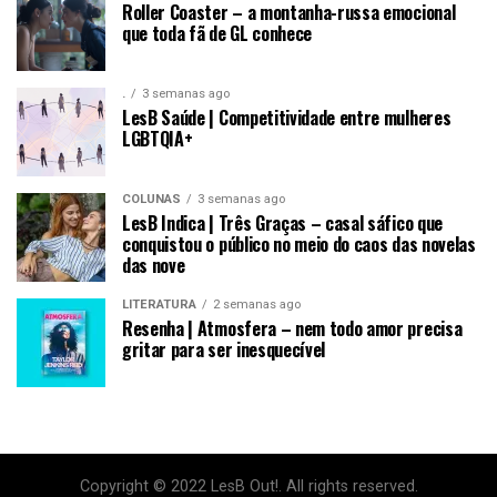
Roller Coaster – a montanha-russa emocional
que toda fã de GL conhece
.
3 semanas ago
LesB Saúde | Competitividade entre mulheres
LGBTQIA+
COLUNAS
3 semanas ago
LesB Indica | Três Graças – casal sáfico que
conquistou o público no meio do caos das novelas
das nove
LITERATURA
2 semanas ago
Resenha | Atmosfera – nem todo amor precisa
gritar para ser inesquecível
Copyright © 2022 LesB Out!. All rights reserved.