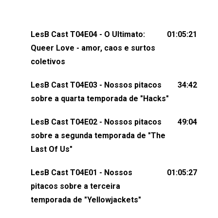
gerou tretas e levantou debates intensos sobre
relacionamentos queer. Vem com a gente comentar
os melhores momentos, as maiores confusões e,
LesB Cast T04E04 - O Ultimato:
01:05:21
claro, tudo o que esse reality nos fez pensar (e rir)
Queer Love - amor, caos e surtos
sobre amor sáfico!Você também pode participar
coletivos
dessa conversa mandando sugestões de pauta,
LesB Cast T04E03 - Nossos pitacos
34:42
comentários, perguntas ou qualquer outra coisa,
sobre a quarta temporada de "Hacks"
nos envie uma mensagem pelas redes sociais ou
um e-mail para podcast@lesbout.com.br. E não
LesB Cast T04E02 - Nossos pitacos
49:04
esqueça de visitar nosso site e também redes
sobre a segunda temporada de "The
sociais:Twitter: ⁠⁠⁠⁠@lesbout_br⁠⁠⁠⁠ Instagram: ⁠⁠⁠⁠@lesbout_br⁠⁠⁠⁠ TikTo
Last Of Us"
do LesB Cast:Apresentação de Karolen Passos
(⁠⁠⁠⁠⁠⁠@KarolenPassos⁠⁠⁠⁠⁠⁠)Participação de Bruna Fentanes
LesB Cast T04E01 - Nossos
01:05:27
(⁠⁠⁠⁠@brunarfentanes⁠⁠⁠⁠) e Pollyelly FlorêncioEdição de
pitacos sobre a terceira
Naiady Machado
temporada de "Yellowjackets"