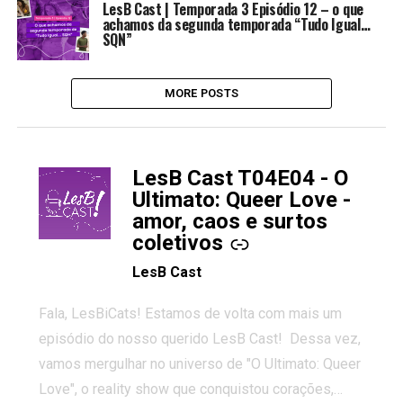
LesB Cast | Temporada 3 Episódio 12 – o que
achamos da segunda temporada “Tudo Igual…
SQN”
MORE POSTS
LesB Cast T04E04 - O
-
Ultimato: Queer Love -
amor, caos e surtos
coletivos
LesB Cast
Fala, LesBiCats! Estamos de volta com mais um
episódio do nosso querido LesB Cast! Dessa vez,
vamos mergulhar no universo de "O Ultimato: Queer
Love", o reality show que conquistou corações,