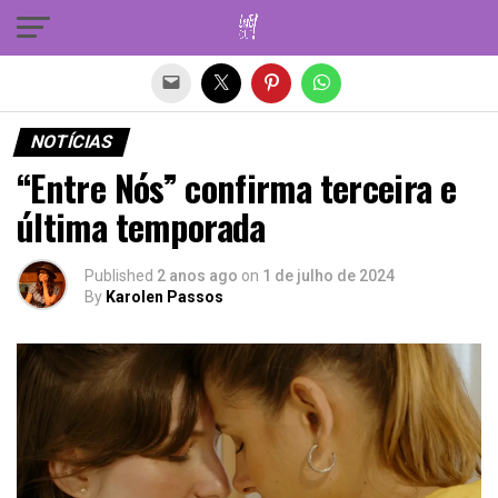
Sair da versão mobile
NOTÍCIAS
“Entre Nós” confirma terceira e
última temporada
Published
2 anos ago
on
1 de julho de 2024
By
Karolen Passos