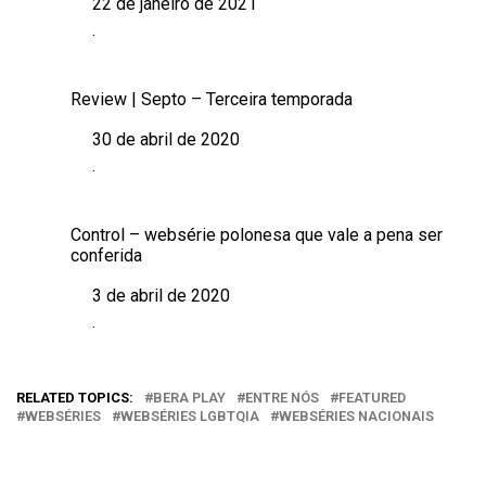
22 de janeiro de 2021
Data
.
Em relação a
Review | Septo – Terceira temporada
30 de abril de 2020
Data
.
Em relação a
Control – websérie polonesa que vale a pena ser
conferida
3 de abril de 2020
Data
.
Em relação a
RELATED TOPICS:
BERA PLAY
ENTRE NÓS
FEATURED
WEBSÉRIES
WEBSÉRIES LGBTQIA
WEBSÉRIES NACIONAIS