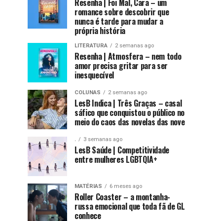
Resenha | Foi Mal, Cara – um
romance sobre descobrir que
nunca é tarde para mudar a
própria história
LITERATURA
2 semanas ago
Resenha | Atmosfera – nem todo
amor precisa gritar para ser
inesquecível
COLUNAS
2 semanas ago
LesB Indica | Três Graças – casal
sáfico que conquistou o público no
meio do caos das novelas das nove
.
3 semanas ago
LesB Saúde | Competitividade
entre mulheres LGBTQIA+
MATÉRIAS
6 meses ago
Roller Coaster – a montanha-
russa emocional que toda fã de GL
conhece