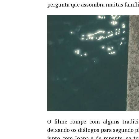
pergunta que assombra muitas famílias
O filme rompe com alguns tradici
deixando os diálogos para segundo pl
junto com Joana e de repente, se t