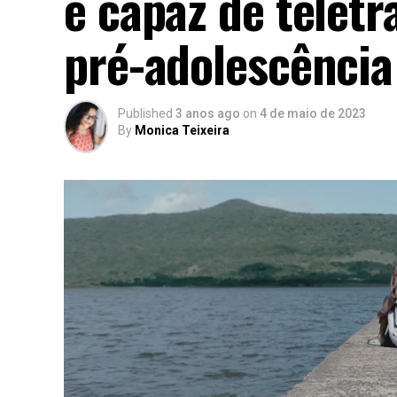
é capaz de teletr
pré-adolescência
Published
3 anos ago
on
4 de maio de 2023
By
Monica Teixeira