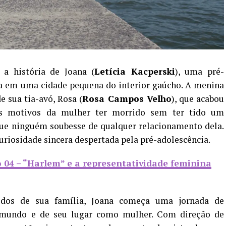
 a história de Joana (
Letícia Kacperski
), uma pré-
ia em uma cidade pequena do interior gaúcho. A menina
sua tia-avó, Rosa (
Rosa Campos Velho
), que acabou
 os motivos da mulher ter morrido sem ter tido um
ue ninguém soubesse de qualquer relacionamento dela.
uriosidade sincera despertada pela pré-adolescência.
 04 – “Harlem” e a representatividade feminina
edos de sua família, Joana começa uma jornada de
o mundo e de seu lugar como mulher. Com direção de