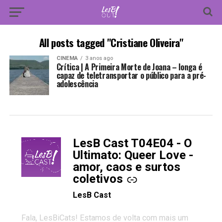
All posts tagged "Cristiane Oliveira"
CINEMA
3 anos ago
Crítica | A Primeira Morte de Joana – longa é
capaz de teletransportar o público para a pré-
adolescência
LesB Cast T04E04 - O
-
Ultimato: Queer Love -
amor, caos e surtos
coletivos
LesB Cast
Fala, LesBiCats! Estamos de volta com mais um