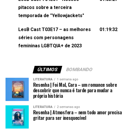
(⁠⁠⁠⁠@brunarfentanes⁠⁠⁠⁠) e Pollyelly FlorêncioEdição de
pitacos sobre a terceira
Naiady Machado
temporada de "Yellowjackets"
LesB Cast T03E17 – as melhores
01:19:32
séries com personagens
femininas LGBTQIA+ de 2023
ÚLTIMOS
BOMBANDO
LITERATURA
1 semana ago
Resenha | Foi Mal, Cara – um romance sobre
descobrir que nunca é tarde para mudar a
própria história
LITERATURA
2 semanas ago
Resenha | Atmosfera – nem todo amor precisa
gritar para ser inesquecível