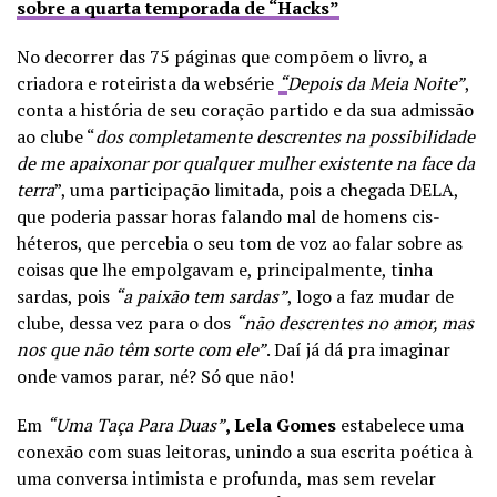
sobre a quarta temporada de “Hacks”
No decorrer das 75 páginas que compõem o livro, a
criadora e roteirista da websérie
“
Depois da Meia Noite”
,
conta a história de seu coração partido e da sua admissão
ao clube “
dos completamente descrentes na possibilidade
de me apaixonar por qualquer mulher existente na face da
terra
”, uma participação limitada, pois a chegada DELA,
que poderia passar horas falando mal de homens cis-
héteros, que percebia o seu tom de voz ao falar sobre as
coisas que lhe empolgavam e, principalmente, tinha
sardas, pois
“a paixão tem sardas”
, logo a faz mudar de
clube, dessa vez para o dos
“não descrentes no amor, mas
nos que não têm sorte com ele”
. Daí já dá pra imaginar
onde vamos parar, né? Só que não!
Em
“
Uma Taça Para Duas”
,
Lela Gomes
estabelece uma
conexão com suas leitoras, unindo a sua escrita poética à
uma conversa intimista e profunda, mas sem revelar