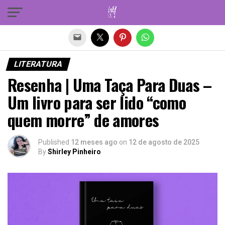
Sair da versão mobile
LITERATURA
Resenha | Uma Taça Para Duas –
Um livro para ser lido “como
quem morre” de amores
Published
12 meses ago
on
12 de agosto de 2025
By
Shirley Pinheiro