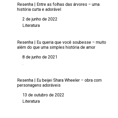
Resenha | Entre as folhas das árvores – uma
história curta e adorável
2 de junho de 2022
Data
Literatura
Em relação a
Resenha | Eu queria que você soubesse – muito
além do que uma simples história de amor
8 de junho de 2021
Data
.
Em relação a
Resenha | Eu beijei Shara Wheeler – obra com
personagens adoráveis
13 de outubro de 2022
Data
Literatura
Em relação a