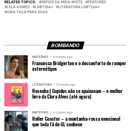
RELATED TOPICS:
DEPOIS DA MEIA-NOITE
FEATURED
LELA GOMES
LGBTQIA+
LITERATURA LGBTQIA+
UMA TAÇA PARA DUAS
BOMBANDO
MATÉRIAS
6 meses ago
Francesca Bridgerton e o desconforto de romper
estereótipos
LITERATURA
9 meses ago
Resenha | Cupidos não se apaixonam – o melhor
livro da Clara Alves (até agora)
MATÉRIAS
6 meses ago
Roller Coaster – a montanha-russa emocional
que toda fã de GL conhece