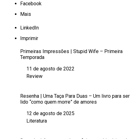
Facebook
Mais
LinkedIn
Imprimir
Primeiras Impressões | Stupid Wife – Primeira
Temporada
11 de agosto de 2022
Data
Review
Em relação a
Resenha | Uma Taça Para Duas – Um livro para ser
lido “como quem morre” de amores
12 de agosto de 2025
Data
Literatura
Em relação a