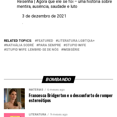
Resenha | Agora que ele se foi – uma história sobre
mentira, ausência, saudade e luto
3 de dezembro de 2021
Data
.
Em relação a
RELATED TOPICS:
FEATURED
LITERATURA LGBTQIA+
NATHÁLIA SODRÉ
PARA SEMPRE
STUPID WIFE
STUPID WIFE: LEMBRE-SE DE NÓS
WEBSÉRIE
BOMBANDO
MATÉRIAS
6 meses ago
Francesca Bridgerton e o desconforto de romper
estereótipos
LITERATURA
9 meses ago