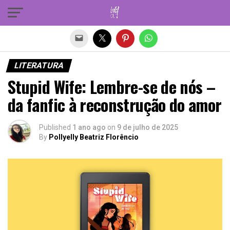
Sair da versão mobile
LITERATURA
Stupid Wife: Lembre-se de nós –
da fanfic à reconstrução do amor
Published
1 ano ago
on
9 de julho de 2025
By
Pollyelly Beatriz Florêncio