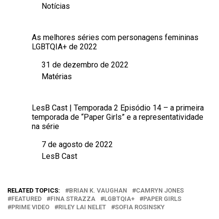
Notícias
Em relação a
As melhores séries com personagens femininas
LGBTQIA+ de 2022
31 de dezembro de 2022
Data
Matérias
Em relação a
LesB Cast | Temporada 2 Episódio 14 – a primeira
temporada de “Paper Girls” e a representatividade
na série
7 de agosto de 2022
Data
LesB Cast
Em relação a
RELATED TOPICS:
BRIAN K. VAUGHAN
CAMRYN JONES
FEATURED
FINA STRAZZA
LGBTQIA+
PAPER GIRLS
PRIME VIDEO
RILEY LAI NELET
SOFIA ROSINSKY