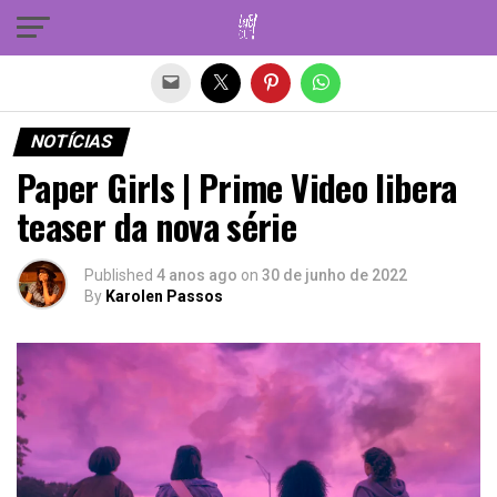
Sair da versão mobile
NOTÍCIAS
Paper Girls | Prime Video libera
teaser da nova série
Published
4 anos ago
on
30 de junho de 2022
By
Karolen Passos