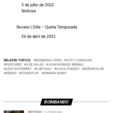
5 de julho de 2022
Data
Notícias
Em relação a
Review | Elite – Quinta Temporada
26 de abril de 2022
Data
.
Em relação a
RELATED TOPICS:
BÁRBARA LÓPES
COTY CAMACHO
FEATURED
ILSE SALAS
JUAN MANUEL BERNAL
LEIDI GUTIERREZ
LGBTQIA+
LUCÍA PUENZO
SEÑORITA 89
SÉRIES
STARZPLAY
XIMENA ROMO
BOMBANDO
MATÉRIAS
6 meses ago