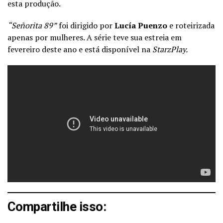
esta produção.
“Señorita 89”
foi dirigido por
Lucía Puenzo
e roteirizada
apenas por mulheres. A série teve sua estreia em
fevereiro deste ano e está disponível na
StarzPlay.
Compartilhe isso: