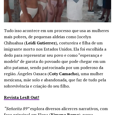
Tudo isso acontece em um processo que usa as mulheres
mais pobres, de pequenas aldeias como Jocelyn
Chihuahua (
Leidi Gutierrez
), costureira e filha de um
imigrante morto nos Estados Unidos. Ela foi escolhida a
dedo para representar seu povo e como “esperança e
modelo” de garota do povoado que pode chegar em um
alto patamar, sendo patrocinada por um poderoso da
região. Ángeles Oaxaca (
Coty Camacho
), uma mulher
mexicana, mãe solo e abandonada, que faz de tudo pela
sobrevivência e criação do seu filho.
Revista LesB Out!
“Señorita 89”
explora diversos alicerces narrativos, com
foco principal em Elena (
Ximena Romo
), nossa