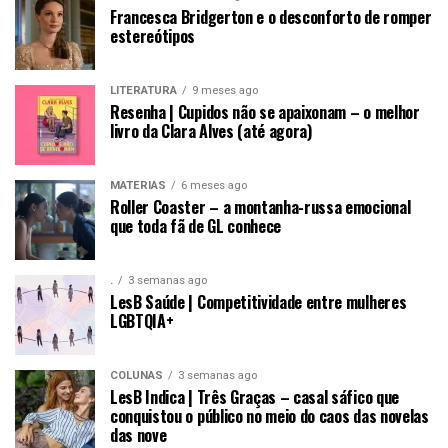
Francesca Bridgerton e o desconforto de romper
estereótipos
LITERATURA
9 meses ago
Resenha | Cupidos não se apaixonam – o melhor
livro da Clara Alves (até agora)
MATÉRIAS
6 meses ago
Roller Coaster – a montanha-russa emocional
que toda fã de GL conhece
.
3 semanas ago
LesB Saúde | Competitividade entre mulheres
LGBTQIA+
COLUNAS
3 semanas ago
LesB Indica | Três Graças – casal sáfico que
conquistou o público no meio do caos das novelas
das nove