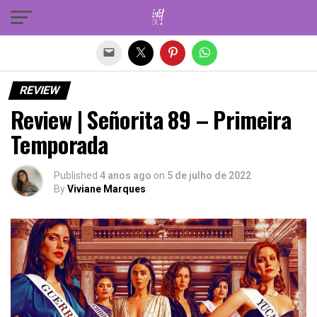
Sair da versão mobile
REVIEW
Review | Señorita 89 – Primeira
Temporada
Published
4 anos ago
on
5 de julho de 2022
By
Viviane Marques