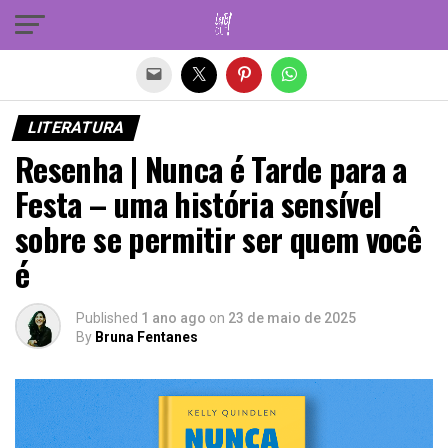
Sair da versão mobile
LITERATURA
Resenha | Nunca é Tarde para a
Festa – uma história sensível
sobre se permitir ser quem você
é
Published
1 ano ago
on
23 de maio de 2025
By
Bruna Fentanes