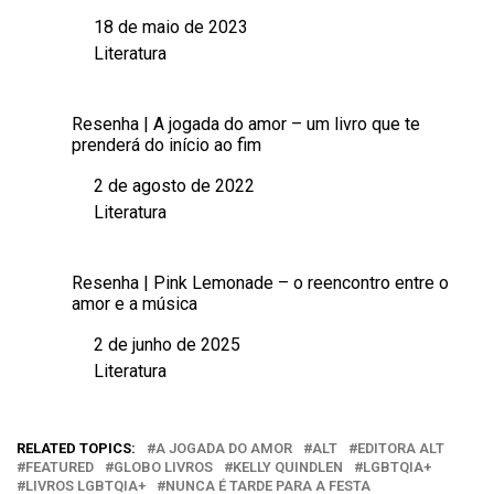
18 de maio de 2023
Data
Literatura
Em relação a
Resenha | A jogada do amor – um livro que te
prenderá do início ao fim
2 de agosto de 2022
Data
Literatura
Em relação a
Resenha | Pink Lemonade – o reencontro entre o
amor e a música
2 de junho de 2025
Data
Literatura
Em relação a
RELATED TOPICS:
A JOGADA DO AMOR
ALT
EDITORA ALT
FEATURED
GLOBO LIVROS
KELLY QUINDLEN
LGBTQIA+
LIVROS LGBTQIA+
NUNCA É TARDE PARA A FESTA