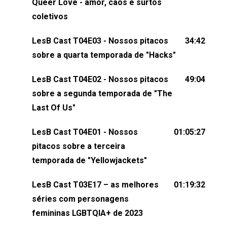
claro, tudo o que esse reality nos fez pensar (e rir)
Queer Love - amor, caos e surtos
sobre amor sáfico!Você também pode participar
coletivos
dessa conversa mandando sugestões de pauta,
LesB Cast T04E03 - Nossos pitacos
34:42
comentários, perguntas ou qualquer outra coisa,
sobre a quarta temporada de "Hacks"
nos envie uma mensagem pelas redes sociais ou
um e-mail para podcast@lesbout.com.br. E não
LesB Cast T04E02 - Nossos pitacos
49:04
esqueça de visitar nosso site e também redes
sobre a segunda temporada de "The
sociais:Twitter: ⁠⁠⁠⁠@lesbout_br⁠⁠⁠⁠ Instagram: ⁠⁠⁠⁠@lesbout_br⁠⁠⁠⁠ TikTo
Last Of Us"
do LesB Cast:Apresentação de Karolen Passos
(⁠⁠⁠⁠⁠⁠@KarolenPassos⁠⁠⁠⁠⁠⁠)Participação de Bruna Fentanes
LesB Cast T04E01 - Nossos
01:05:27
(⁠⁠⁠⁠@brunarfentanes⁠⁠⁠⁠) e Pollyelly FlorêncioEdição de
pitacos sobre a terceira
Naiady Machado
temporada de "Yellowjackets"
LesB Cast T03E17 – as melhores
01:19:32
séries com personagens
femininas LGBTQIA+ de 2023