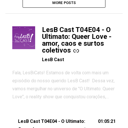
MORE POSTS
LesB Cast T04E04 - O
-
Ultimato: Queer Love -
amor, caos e surtos
coletivos
LesB Cast
Fala, LesBiCats! Estamos de volta com mais um
episódio do nosso querido LesB Cast! Dessa vez,
vamos mergulhar no universo de "O Ultimato: Queer
Love", o reality show que conquistou corações,
gerou tretas e levantou debates intensos sobre
relacionamentos queer. Vem com a gente comentar
os melhores momentos, as maiores confusões e,
LesB Cast T04E04 - O Ultimato:
01:05:21