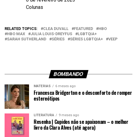
Data
Colunas
Em relação a
RELATED TOPICS:
CLEA DUVALL
FEATURED
HBO
HBO MAX
JULIA LOUIS-DREYFUS
LGBTQIA+
SARAH SUTHERLAND
SÉRIES
SÉRIES LGBTQIA+
VEEP
BOMBANDO
MATÉRIAS
6 meses ago
Francesca Bridgerton e o desconforto de romper
estereótipos
LITERATURA
9 meses ago
Resenha | Cupidos não se apaixonam – o melhor
livro da Clara Alves (até agora)