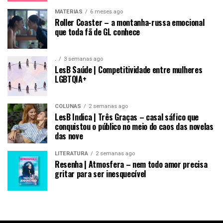
MATÉRIAS
6 meses ago
Roller Coaster – a montanha-russa emocional
que toda fã de GL conhece
.
3 semanas ago
LesB Saúde | Competitividade entre mulheres
LGBTQIA+
COLUNAS
2 semanas ago
LesB Indica | Três Graças – casal sáfico que
conquistou o público no meio do caos das novelas
das nove
LITERATURA
2 semanas ago
Resenha | Atmosfera – nem todo amor precisa
gritar para ser inesquecível