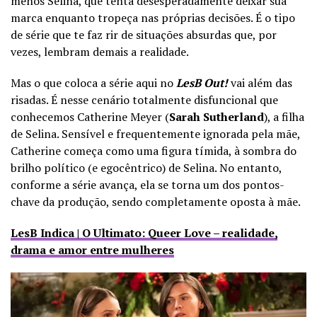
menos Selina, que tenta desesperadamente deixar sua
marca enquanto tropeça nas próprias decisões. É o tipo
de série que te faz rir de situações absurdas que, por
vezes, lembram demais a realidade.
Mas o que coloca a série aqui no
LesB Out!
vai além das
risadas. É nesse cenário totalmente disfuncional que
conhecemos Catherine Meyer (
Sarah Sutherland
), a filha
de Selina. Sensível e frequentemente ignorada pela mãe,
Catherine começa como uma figura tímida, à sombra do
brilho político (e egocêntrico) de Selina. No entanto,
conforme a série avança, ela se torna um dos pontos-
chave da produção, sendo completamente oposta à mãe.
LesB Indica | O Ultimato: Queer Love – realidade,
drama e amor entre mulheres