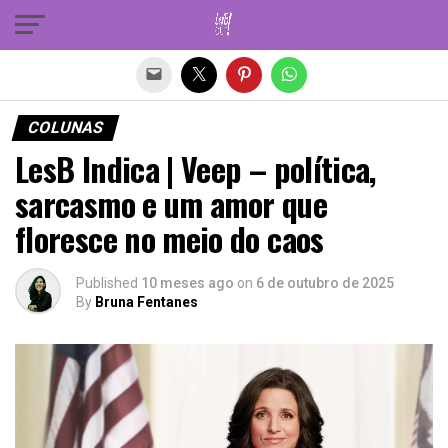
Sair da versão mobile
COLUNAS
LesB Indica | Veep – política,
sarcasmo e um amor que
floresce no meio do caos
Published
10 meses ago
on
6 de outubro de 2025
By
Bruna Fentanes