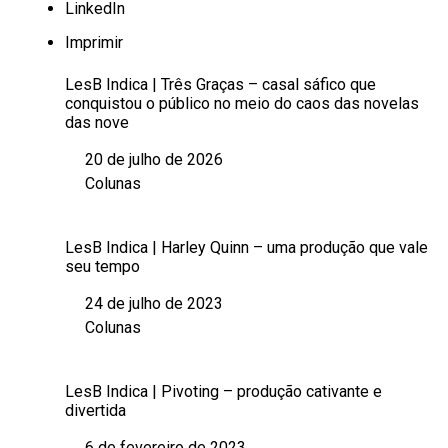
LinkedIn
Imprimir
LesB Indica | Três Graças – casal sáfico que
conquistou o público no meio do caos das novelas
das nove
20 de julho de 2026
Data
Colunas
Em relação a
LesB Indica | Harley Quinn – uma produção que vale
seu tempo
24 de julho de 2023
Data
Colunas
Em relação a
LesB Indica | Pivoting – produção cativante e
divertida
6 de fevereiro de 2023