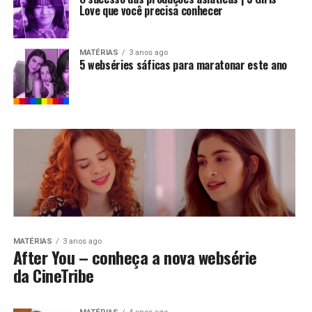
Love que você precisa conhecer
MATÉRIAS
3 anos ago
5 webséries sáficas para maratonar este ano
MATÉRIAS
3 anos ago
After You – conheça a nova websérie
da CineTribe