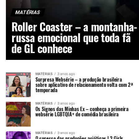
MATÉRIAS
Roller Coaster – a montanha-
russa emocional que toda fã
de GL conhece
MATÉRIAS
3 anos ago
Surpresa Websérie – a produção brasileira
sobre aplicativo de relacionamento volta com 2ª
temporada
MATÉRIAS
3 anos ago
Os Signos das Minhas Ex – conheça a primeira
websérie LGBTQIA+ de comédia brasileira
MATÉRIAS
3 anos ago
O sucesso das produções asiáticas | 3 Girls