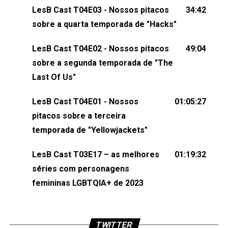
LesB Cast T04E03 - Nossos pitacos
34:42
comentários, perguntas ou qualquer outra coisa,
sobre a quarta temporada de "Hacks"
nos envie uma mensagem pelas redes sociais ou
um e-mail para podcast@lesbout.com.br. E não
LesB Cast T04E02 - Nossos pitacos
49:04
esqueça de visitar nosso site e também redes
sobre a segunda temporada de "The
sociais:Twitter: ⁠⁠⁠⁠@lesbout_br⁠⁠⁠⁠ Instagram: ⁠⁠⁠⁠@lesbout_br⁠⁠⁠⁠ TikTo
Last Of Us"
do LesB Cast:Apresentação de Karolen Passos
(⁠⁠⁠⁠⁠⁠@KarolenPassos⁠⁠⁠⁠⁠⁠)Participação de Bruna Fentanes
LesB Cast T04E01 - Nossos
01:05:27
(⁠⁠⁠⁠@brunarfentanes⁠⁠⁠⁠) e Pollyelly FlorêncioEdição de
pitacos sobre a terceira
Naiady Machado
temporada de "Yellowjackets"
LesB Cast T03E17 – as melhores
01:19:32
séries com personagens
femininas LGBTQIA+ de 2023
TWITTER