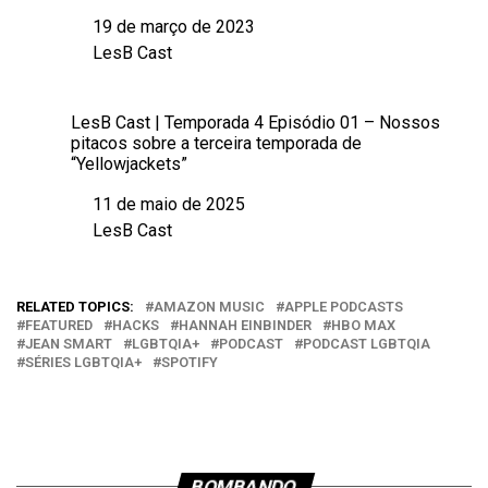
19 de março de 2023
Data
LesB Cast
Em relação a
LesB Cast | Temporada 4 Episódio 01 – Nossos
pitacos sobre a terceira temporada de
“Yellowjackets”
11 de maio de 2025
Data
LesB Cast
Em relação a
RELATED TOPICS:
AMAZON MUSIC
APPLE PODCASTS
FEATURED
HACKS
HANNAH EINBINDER
HBO MAX
JEAN SMART
LGBTQIA+
PODCAST
PODCAST LGBTQIA
SÉRIES LGBTQIA+
SPOTIFY
BOMBANDO