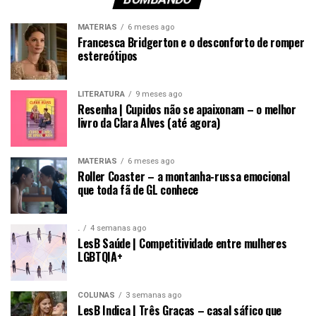
MATÉRIAS
6 meses ago
Francesca Bridgerton e o desconforto de romper
estereótipos
LITERATURA
9 meses ago
Resenha | Cupidos não se apaixonam – o melhor
livro da Clara Alves (até agora)
MATÉRIAS
6 meses ago
Roller Coaster – a montanha-russa emocional
que toda fã de GL conhece
.
4 semanas ago
LesB Saúde | Competitividade entre mulheres
LGBTQIA+
COLUNAS
3 semanas ago
LesB Indica | Três Graças – casal sáfico que