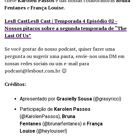
chefe
Karolen Passos
e das nossas colaboradoras
Bruna
Fentanes
e
França Louise
.
LesB CastLesB Cast | Temporada 4 Episódio 02 –
Nossos pitacos sobre a segunda temporada de “The
Last Of Us”
Se você gostar do nosso podcast, quiser fazer uma
pergunta ou sugerir uma pauta, envie-nos uma DM em
nossas redes sociais ou um e-mail para
podcast@lesbout.com.br 😉
Créditos:
Apresentado por
Grasielly Sousa
(
@grasyricci
)
Participação de
Karolen Passos
(
@KarolenPassos
),
Bruna
Fentanes
(
@brunarfentanes
) e
França
Louise
(
@heylouiserl
)