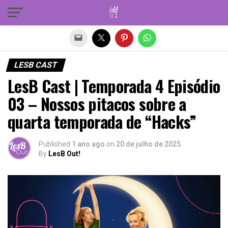
Sair da versão mobile
LESB CAST
LesB Cast | Temporada 4 Episódio
03 – Nossos pitacos sobre a
quarta temporada de “Hacks”
Published
1 ano ago
on
20 de julho de 2025
By
LesB Out!