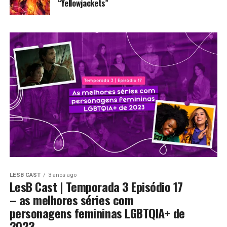
“Yellowjackets”
LESB CAST
3 anos ago
LesB Cast | Temporada 3 Episódio 17
– as melhores séries com
personagens femininas LGBTQIA+ de
2023