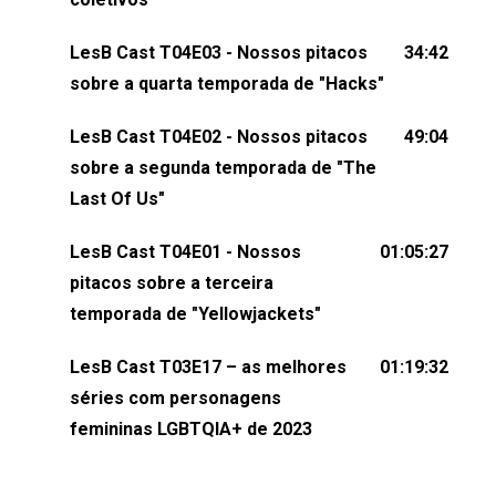
dessa conversa mandando sugestões de pauta,
LesB Cast T04E03 - Nossos pitacos
34:42
comentários, perguntas ou qualquer outra coisa,
sobre a quarta temporada de "Hacks"
nos envie uma mensagem pelas redes sociais ou
um e-mail para podcast@lesbout.com.br. E não
LesB Cast T04E02 - Nossos pitacos
49:04
esqueça de visitar nosso site e também redes
sobre a segunda temporada de "The
sociais:Twitter: ⁠⁠⁠⁠@lesbout_br⁠⁠⁠⁠ Instagram: ⁠⁠⁠⁠@lesbout_br⁠⁠⁠⁠ TikTo
Last Of Us"
do LesB Cast:Apresentação de Karolen Passos
(⁠⁠⁠⁠⁠⁠@KarolenPassos⁠⁠⁠⁠⁠⁠)Participação de Bruna Fentanes
LesB Cast T04E01 - Nossos
01:05:27
(⁠⁠⁠⁠@brunarfentanes⁠⁠⁠⁠) e Pollyelly FlorêncioEdição de
pitacos sobre a terceira
Naiady Machado
temporada de "Yellowjackets"
LesB Cast T03E17 – as melhores
01:19:32
séries com personagens
femininas LGBTQIA+ de 2023