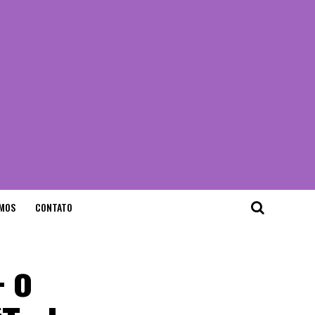
MOS
CONTATO
– o