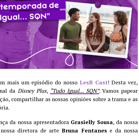
com mais um episódio do nosso
LesB Cast
! Desta vez,
inal da
Disney Plus
,
“Tudo Igual… SQN”
. Vamos papear
ão, compartilhar as nossas opiniões sobre a trama e as
ria.
nça da nossa apresentadora
Grasielly Sousa
, da nossa
 nossa diretora de arte
Bruna Fentanes
e da nossa