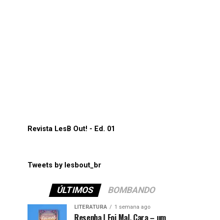
Revista LesB Out! - Ed. 01
Tweets by lesbout_br
ÚLTIMOS
BOMBANDO
LITERATURA
1 semana ago
Resenha | Foi Mal, Cara – um