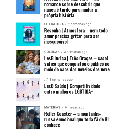
romance sobre descobrir que
nunca é tarde para mudar a
própria história
LITERATURA
2 semanas ago
Resenha | Atmosfera – nem todo
amor precisa gritar para ser
inesquecível
COLUNAS
3 semanas ago
LesB Indica | Três Graças – casal
sáfico que conquistou o público no
meio do caos das novelas das nove
.
3 semanas ago
LesB Saúde | Competitividade
entre mulheres LGBTQIA+
MATÉRIAS
6 meses ago
Roller Coaster – a montanha-
russa emocional que toda fã de GL
conhece