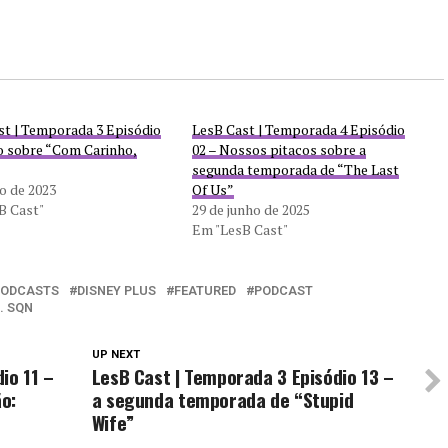
st | Temporada 3 Episódio
LesB Cast | Temporada 4 Episódio
do sobre “Com Carinho,
02 – Nossos pitacos sobre a
segunda temporada de “The Last
ho de 2023
Of Us”
B Cast"
29 de junho de 2025
Em "LesB Cast"
PODCASTS
DISNEY PLUS
FEATURED
PODCAST
. SQN
UP NEXT
io 11 –
LesB Cast | Temporada 3 Episódio 13 –
o:
a segunda temporada de “Stupid
Wife”