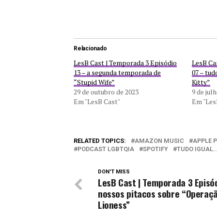
Relacionado
LesB Cast | Temporada 3 Episódio
LesB Ca
13 – a segunda temporada de
07 – tu
“Stupid Wife”
Kitty”
29 de outubro de 2023
9 de jul
Em "LesB Cast"
Em "Les
RELATED TOPICS:
AMAZON MUSIC
APPLE 
PODCAST LGBTQIA
SPOTIFY
TUDO IGUAL..
DON'T MISS
LesB Cast | Temporada 3 Episód
nossos pitacos sobre “Operaçã
Lioness”