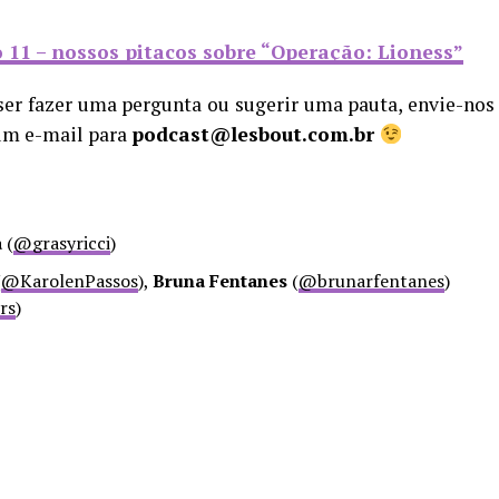
 11 – nossos pitacos sobre “Operação: Lioness”
ser fazer uma pergunta ou sugerir uma pauta, envie-nos
um e-mail para
podcast@lesbout.com.br
a
(
@grasyricci
)
(
@KarolenPassos
),
Bruna Fentanes
(
@brunarfentanes
)
rs
)