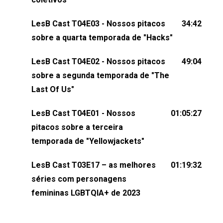
dessa conversa mandando sugestões de pauta,
LesB Cast T04E03 - Nossos pitacos
34:42
comentários, perguntas ou qualquer outra coisa,
sobre a quarta temporada de "Hacks"
nos envie uma mensagem pelas redes sociais ou
um e-mail para podcast@lesbout.com.br. E não
LesB Cast T04E02 - Nossos pitacos
49:04
esqueça de visitar nosso site e também redes
sobre a segunda temporada de "The
sociais:Twitter: ⁠⁠⁠⁠@lesbout_br⁠⁠⁠⁠ Instagram: ⁠⁠⁠⁠@lesbout_br⁠⁠⁠⁠ TikTo
Last Of Us"
do LesB Cast:Apresentação de Karolen Passos
(⁠⁠⁠⁠⁠⁠@KarolenPassos⁠⁠⁠⁠⁠⁠)Participação de Bruna Fentanes
LesB Cast T04E01 - Nossos
01:05:27
(⁠⁠⁠⁠@brunarfentanes⁠⁠⁠⁠) e Pollyelly FlorêncioEdição de
pitacos sobre a terceira
Naiady Machado
temporada de "Yellowjackets"
LesB Cast T03E17 – as melhores
01:19:32
séries com personagens
femininas LGBTQIA+ de 2023