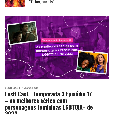
“Yellowjackets”
LESB CAST
3 anos ago
LesB Cast | Temporada 3 Episódio 17
– as melhores séries com
personagens femininas LGBTQIA+ de
2023