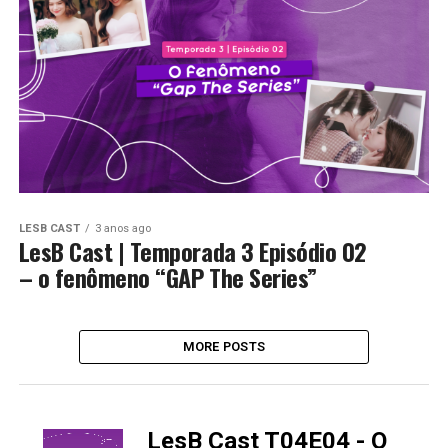
LESB CAST
3 anos ago
LesB Cast | Temporada 3 Episódio 02
– o fenômeno “GAP The Series”
MORE POSTS
LesB Cast T04E04 - O
-