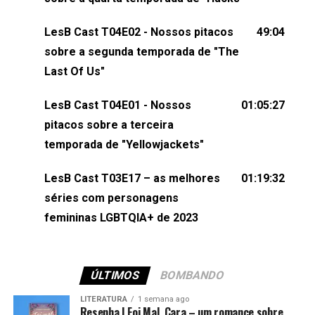
nos envie uma mensagem pelas redes sociais ou
um e-mail para podcast@lesbout.com.br. E não
LesB Cast T04E02 - Nossos pitacos
49:04
esqueça de visitar nosso site e também redes
sobre a segunda temporada de "The
sociais:Twitter: ⁠⁠⁠⁠@lesbout_br⁠⁠⁠⁠ Instagram: ⁠⁠⁠⁠@lesbout_br⁠⁠⁠⁠ TikTo
Last Of Us"
do LesB Cast:Apresentação de Karolen Passos
(⁠⁠⁠⁠⁠⁠@KarolenPassos⁠⁠⁠⁠⁠⁠)Participação de Bruna Fentanes
LesB Cast T04E01 - Nossos
01:05:27
(⁠⁠⁠⁠@brunarfentanes⁠⁠⁠⁠) e Pollyelly FlorêncioEdição de
pitacos sobre a terceira
Naiady Machado
temporada de "Yellowjackets"
LesB Cast T03E17 – as melhores
01:19:32
séries com personagens
femininas LGBTQIA+ de 2023
ÚLTIMOS
BOMBANDO
LITERATURA
1 semana ago
Resenha | Foi Mal, Cara – um romance sobre