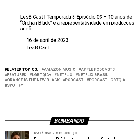
LesB Cast | Temporada 3 Episódio 03 – 10 anos de
“Orphan Black” e a representatividade em produções
sci-fi
16 de abril de 2023
Data
LesB Cast
Em relação a
RELATED TOPICS:
AMAZON MUSIC
APPLE PODCASTS
FEATURED
LGBTQIA+
NETFLIX
NETFLIX BRASIL
ORANGE IS THE NEW BLACK
PODCAST
PODCAST LGBTQIA
SPOTIFY
BOMBANDO
MATÉRIAS
6 meses ago