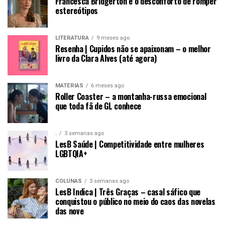
Francesca Bridgerton e o desconforto de romper
estereótipos
LITERATURA
9 meses ago
Resenha | Cupidos não se apaixonam – o melhor
livro da Clara Alves (até agora)
MATÉRIAS
6 meses ago
Roller Coaster – a montanha-russa emocional
que toda fã de GL conhece
.
3 semanas ago
LesB Saúde | Competitividade entre mulheres
LGBTQIA+
COLUNAS
3 semanas ago
LesB Indica | Três Graças – casal sáfico que
conquistou o público no meio do caos das novelas
das nove