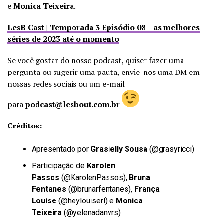
e
Monica Teixeira
.
LesB Cast | Temporada 3 Episódio 08 – as melhores
séries de 2023 até o momento
Se você gostar do nosso podcast, quiser fazer uma
pergunta ou sugerir uma pauta, envie-nos uma DM em
nossas redes sociais ou um e-mail
para
podcast@lesbout.com.br
Créditos:
Apresentado por
Grasielly Sousa
(
@grasyricci
)
Participação de
Karolen
Passos
(
@KarolenPassos
),
Bruna
Fentanes
(
@brunarfentanes
),
França
Louise
(
@heylouiserl
) e
Monica
Teixeira
(
@yelenadanvrs
)