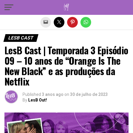
Sair da versão mobile
LESB CAST
LesB Cast | Temporada 3 Episódio
09 – 10 anos de “Orange Is The
New Black” e as produções da
Netflix
Published
3 anos ago
on
30 de julho de 2023
By
LesB Out!