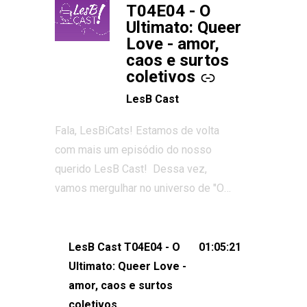
T04E04 - O
Ultimato: Queer
Love - amor,
caos e surtos
coletivos
LesB Cast
Fala, LesBiCats! Estamos de volta
com mais um episódio do nosso
querido LesB Cast! Dessa vez,
vamos mergulhar no universo de "O
Ultimato: Queer Love", o reality show
que conquistou corações, gerou tretas
e levantou debates intensos sobre
LesB Cast T04E04 - O
01:05:21
relacionamentos queer. Vem com a
Ultimato: Queer Love -
gente comentar os melhores
amor, caos e surtos
momentos, as maiores confusões e,
coletivos