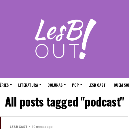
ÉRIES
LITERATURA
COLUNAS
POP
LESB CAST
QUEM SO
All posts tagged "podcast"
LESB CAST
10 meses ago