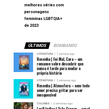
melhores séries com
Machado
personagens
femininas LGBTQIA+
de 2023
ÚLTIMOS
BOMBANDO
LITERATURA
1 semana ago
Resenha | Foi Mal, Cara – um
romance sobre descobrir que
nunca é tarde para mudar a
própria história
LITERATURA
2 semanas ago
Resenha | Atmosfera – nem todo
amor precisa gritar para ser
inesquecível
COLUNAS
2 semanas ago
LesB Indica | Três Graças – casal