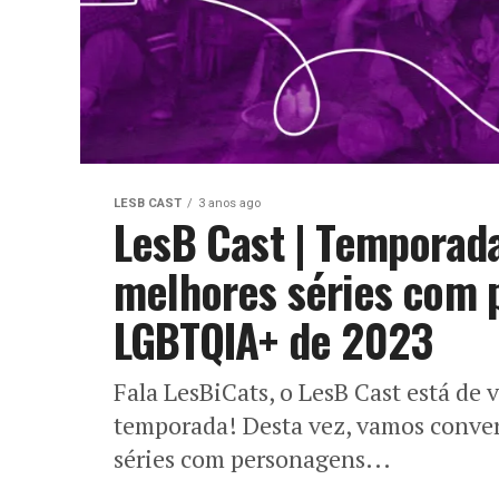
LESB CAST
3 anos ago
LesB Cast | Temporada
melhores séries com 
LGBTQIA+ de 2023
Fala LesBiCats, o LesB Cast está de v
temporada! Desta vez, vamos conver
séries com personagens...