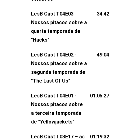
claro, tudo o que esse reality nos fez
LesB Cast T04E03 -
34:42
pensar (e rir) sobre amor sáfico!Você
Nossos pitacos sobre a
também pode participar dessa
quarta temporada de
conversa mandando sugestões de
"Hacks"
pauta, comentários, perguntas ou
qualquer outra coisa, nos envie uma
LesB Cast T04E02 -
49:04
mensagem pelas redes sociais ou um
Nossos pitacos sobre a
e-mail para podcast@lesbout.com.br. E
segunda temporada de
não esqueça de visitar nosso site e
"The Last Of Us"
também redes
sociais:Twitter: ⁠⁠⁠⁠@lesbout_br⁠⁠⁠⁠ Instagram: ⁠⁠⁠⁠@lesbout_br⁠⁠⁠
LesB Cast T04E01 -
01:05:27
do LesB Cast:Apresentação de
Nossos pitacos sobre
Karolen Passos
a terceira temporada
(⁠⁠⁠⁠⁠⁠@KarolenPassos⁠⁠⁠⁠⁠⁠)Participação de
de "Yellowjackets"
Bruna Fentanes (⁠⁠⁠⁠@brunarfentanes⁠⁠⁠⁠) e
LesB Cast T03E17 – as
01:19:32
Pollyelly FlorêncioEdição de Naiady