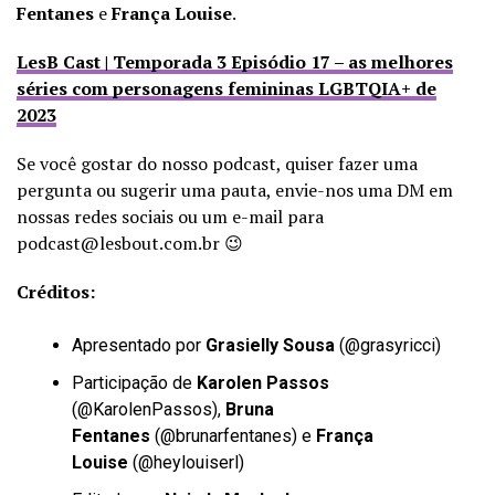
Fentanes
e
França Louise
.
LesB Cast | Temporada 3 Episódio 17 – as melhores
séries com personagens femininas LGBTQIA+ de
2023
Se você gostar do nosso podcast, quiser fazer uma
pergunta ou sugerir uma pauta, envie-nos uma DM em
nossas redes sociais ou um e-mail para
podcast@lesbout.com.br 😉
Créditos:
Apresentado por
Grasielly Sousa
(
@grasyricci
)
Participação de
Karolen Passos
(
@KarolenPassos
),
Bruna
Fentanes
(
@brunarfentanes
) e
França
Louise
(
@heylouiserl
)