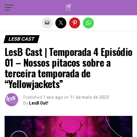
Sair da versão mobile
LESB CAST
LesB Cast | Temporada 4 Episódio
01 – Nossos pitacos sobre a
terceira temporada de
“Yellowjackets”
Published
1 ano ago
on
11 de maio de 2025
By
LesB Out!