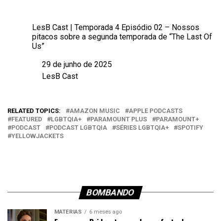
LesB Cast | Temporada 4 Episódio 02 – Nossos
pitacos sobre a segunda temporada de “The Last Of
Us”
29 de junho de 2025
Data
LesB Cast
Em relação a
RELATED TOPICS:
AMAZON MUSIC
APPLE PODCASTS
FEATURED
LGBTQIA+
PARAMOUNT PLUS
PARAMOUNT+
PODCAST
PODCAST LGBTQIA
SÉRIES LGBTQIA+
SPOTIFY
YELLOWJACKETS
BOMBANDO
MATÉRIAS
6 meses ago