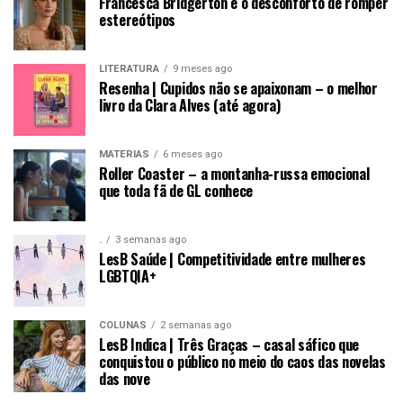
Francesca Bridgerton e o desconforto de romper
estereótipos
LITERATURA
9 meses ago
Resenha | Cupidos não se apaixonam – o melhor
livro da Clara Alves (até agora)
MATÉRIAS
6 meses ago
Roller Coaster – a montanha-russa emocional
que toda fã de GL conhece
.
3 semanas ago
LesB Saúde | Competitividade entre mulheres
LGBTQIA+
COLUNAS
2 semanas ago
LesB Indica | Três Graças – casal sáfico que
conquistou o público no meio do caos das novelas
das nove