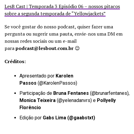
LesB Cast | Temporada 3 Episódio 06 – nossos pitacos
sobre a segunda temporada de “Yellowjackets”
Se você gostar do nosso podcast, quiser fazer uma
pergunta ou sugerir uma pauta, envie-nos uma DM em
nossas redes sociais ou um e-mail
para
podcast@lesbout.com.br
😉
Créditos:
Apresentado por
Karolen
Passos
(
@KarolenPassos
)
Participação de
Bruna Fentanes
(
@brunarfentanes
),
Monica Teixeira
(
@yelenadanvrs
) e
Pollyelly
Florêncio
Edição por
Gabs Lima (
@gaabstxt
)