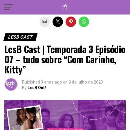
Sair da versão mobile
LESB CAST
LesB Cast | Temporada 3 Episódio
07 – tudo sobre “Com Carinho,
Kitty”
Published
3 anos ago
on
9 de julho de 2023
By
LesB Out!