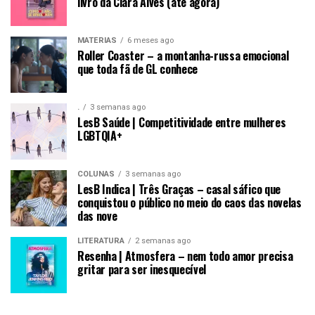
livro da Clara Alves (até agora)
MATÉRIAS
6 meses ago
Roller Coaster – a montanha-russa emocional
que toda fã de GL conhece
.
3 semanas ago
LesB Saúde | Competitividade entre mulheres
LGBTQIA+
COLUNAS
3 semanas ago
LesB Indica | Três Graças – casal sáfico que
conquistou o público no meio do caos das novelas
das nove
LITERATURA
2 semanas ago
Resenha | Atmosfera – nem todo amor precisa
gritar para ser inesquecível