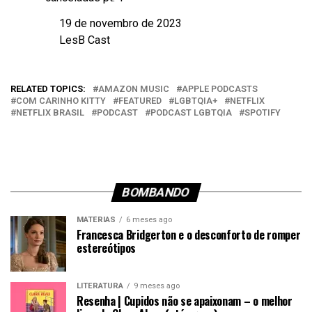
19 de novembro de 2023
Data
LesB Cast
Em relação a
RELATED TOPICS:
AMAZON MUSIC
APPLE PODCASTS
COM CARINHO KITTY
FEATURED
LGBTQIA+
NETFLIX
NETFLIX BRASIL
PODCAST
PODCAST LGBTQIA
SPOTIFY
BOMBANDO
MATÉRIAS
6 meses ago
Francesca Bridgerton e o desconforto de romper
estereótipos
LITERATURA
9 meses ago
Resenha | Cupidos não se apaixonam – o melhor