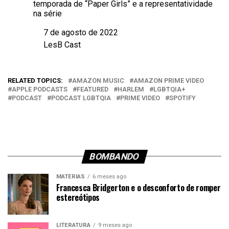
temporada de “Paper Girls” e a representatividade
na série
7 de agosto de 2022
Data
LesB Cast
Em relação a
RELATED TOPICS:
AMAZON MUSIC
AMAZON PRIME VIDEO
APPLE PODCASTS
FEATURED
HARLEM
LGBTQIA+
PODCAST
PODCAST LGBTQIA
PRIME VIDEO
SPOTIFY
BOMBANDO
MATÉRIAS
6 meses ago
Francesca Bridgerton e o desconforto de romper
estereótipos
LITERATURA
9 meses ago