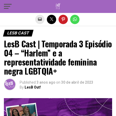
Sair da versão mobile
LESB CAST
LesB Cast | Temporada 3 Episódio
04 – “Harlem” e a
representatividade feminina
negra LGBTQIA+
Published
3 anos ago
on
30 de abril de 2023
By
LesB Out!