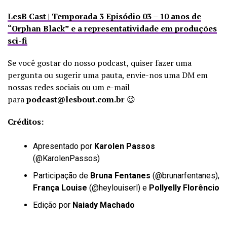
LesB Cast | Temporada 3 Episódio 03 – 10 anos de
“Orphan Black” e a representatividade em produções
sci-fi
Se você gostar do nosso podcast, quiser fazer uma
pergunta ou sugerir uma pauta, envie-nos uma DM em
nossas redes sociais ou um e-mail
para
podcast@lesbout.com.br
😉
Créditos:
Apresentado por
Karolen Passos
(
@KarolenPassos
)
Participação de
Bruna Fentanes
(
@brunarfentanes
),
França Louise
(
@heylouiserl
) e
Pollyelly Florêncio
Edição por
Naiady Machado