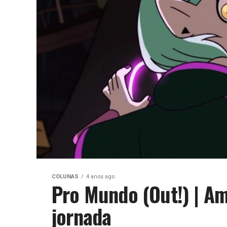
COLUNAS
4 anos ago
Pro Mundo (Out!) | Am
jornada