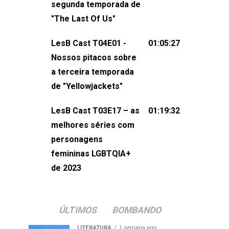
segunda temporada de
não esqueça de visitar nosso site e
"The Last Of Us"
também redes
sociais:Twitter: ⁠⁠⁠⁠@lesbout_br⁠⁠⁠⁠ Instagram: ⁠⁠⁠⁠@lesbout_br⁠⁠⁠
LesB Cast T04E01 -
01:05:27
do LesB Cast:Apresentação de
Nossos pitacos sobre
Karolen Passos
a terceira temporada
(⁠⁠⁠⁠⁠⁠@KarolenPassos⁠⁠⁠⁠⁠⁠)Participação de
de "Yellowjackets"
Bruna Fentanes (⁠⁠⁠⁠@brunarfentanes⁠⁠⁠⁠) e
LesB Cast T03E17 – as
01:19:32
Pollyelly FlorêncioEdição de Naiady
melhores séries com
Machado
personagens
femininas LGBTQIA+
de 2023
ÚLTIMOS
BOMBANDO
LITERATURA
1 semana ago