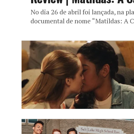
No dia 26 de abril foi lançada, na p
documental de nome “Matildas: A Ca