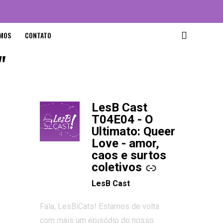
MOS
CONTATO
"
LesB Cast
-
T04E04 - O
Ultimato: Queer
Love - amor,
caos e surtos
coletivos
LesB Cast
Fala, LesBiCats! Estamos de volta
com mais um episódio do nosso