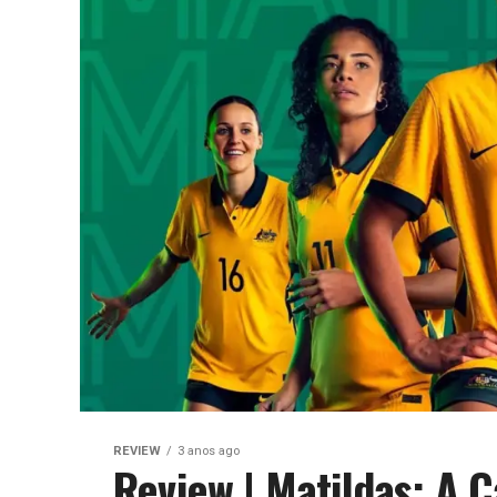
REVIEW
3 anos ago
Review | Matildas: A 