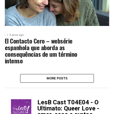
.
5 anos ago
El Contacto Cero – websérie
espanhola que aborda as
consequências de um término
intenso
MORE POSTS
LesB Cast T04E04 - O
-
Ultimato: Queer Love -