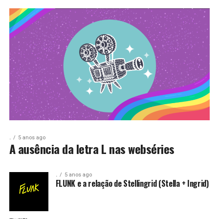
.
5 anos ago
A ausência da letra L nas webséries
.
5 anos ago
FLUNK e a relação de Stellingrid (Stella + Ingrid)