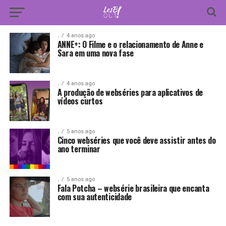
.
4 anos ago
ANNE+: O Filme e o relacionamento de Anne e
Sara em uma nova fase
.
4 anos ago
A produção de webséries para aplicativos de
vídeos curtos
.
5 anos ago
Cinco webséries que você deve assistir antes do
ano terminar
.
5 anos ago
Fala Potcha – websérie brasileira que encanta
com sua autenticidade