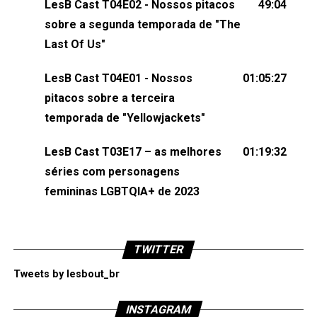
LesB Cast T04E02 - Nossos pitacos
49:04
esqueça de visitar nosso site e também redes
sobre a segunda temporada de "The
sociais:Twitter: ⁠⁠⁠⁠@lesbout_br⁠⁠⁠⁠ Instagram: ⁠⁠⁠⁠@lesbout_br⁠⁠⁠⁠ TikTo
Last Of Us"
do LesB Cast:Apresentação de Karolen Passos
(⁠⁠⁠⁠⁠⁠@KarolenPassos⁠⁠⁠⁠⁠⁠)Participação de Bruna Fentanes
LesB Cast T04E01 - Nossos
01:05:27
(⁠⁠⁠⁠@brunarfentanes⁠⁠⁠⁠) e Pollyelly FlorêncioEdição de
pitacos sobre a terceira
Naiady Machado
temporada de "Yellowjackets"
LesB Cast T03E17 – as melhores
01:19:32
séries com personagens
femininas LGBTQIA+ de 2023
TWITTER
Tweets by lesbout_br
INSTAGRAM