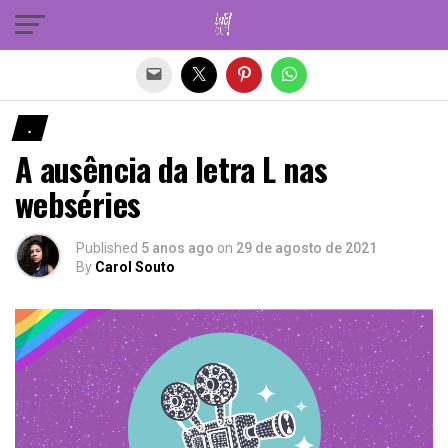
Sair da versão mobile
.
A ausência da letra L nas
webséries
Published
5 anos ago
on
29 de agosto de 2021
By
Carol Souto