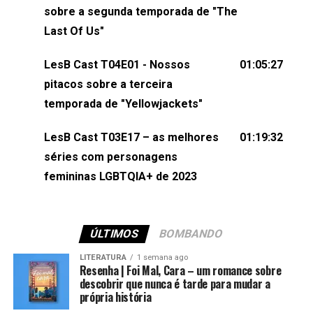
esqueça de visitar nosso site e também redes
sobre a segunda temporada de "The
sociais:Twitter: ⁠⁠⁠⁠@lesbout_br⁠⁠⁠⁠ Instagram: ⁠⁠⁠⁠@lesbout_br⁠⁠⁠⁠ TikTo
Last Of Us"
do LesB Cast:Apresentação de Karolen Passos
(⁠⁠⁠⁠⁠⁠@KarolenPassos⁠⁠⁠⁠⁠⁠)Participação de Bruna Fentanes
LesB Cast T04E01 - Nossos
01:05:27
(⁠⁠⁠⁠@brunarfentanes⁠⁠⁠⁠) e Pollyelly FlorêncioEdição de
pitacos sobre a terceira
Naiady Machado
temporada de "Yellowjackets"
LesB Cast T03E17 – as melhores
01:19:32
séries com personagens
femininas LGBTQIA+ de 2023
ÚLTIMOS
BOMBANDO
LITERATURA
1 semana ago
Resenha | Foi Mal, Cara – um romance sobre
descobrir que nunca é tarde para mudar a
própria história