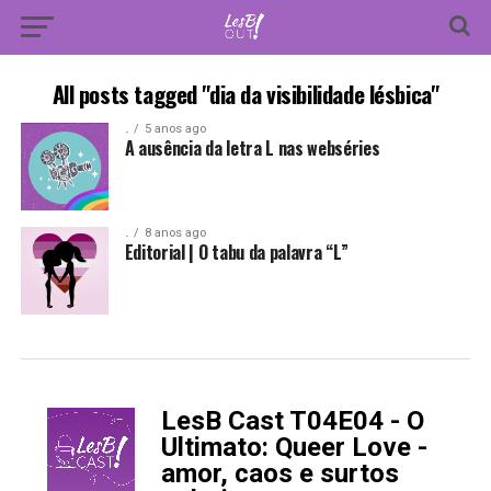
All posts tagged "dia da visibilidade lésbica"
.
5 anos ago
A ausência da letra L nas webséries
.
8 anos ago
Editorial | O tabu da palavra “L”
LesB Cast T04E04 - O
-
Ultimato: Queer Love -
amor, caos e surtos