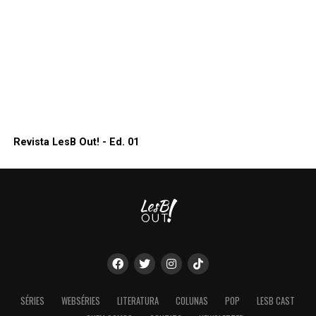
Revista LesB Out! - Ed. 01
SÉRIES
WEBSÉRIES
LITERATURA
COLUNAS
POP
LESB CAST