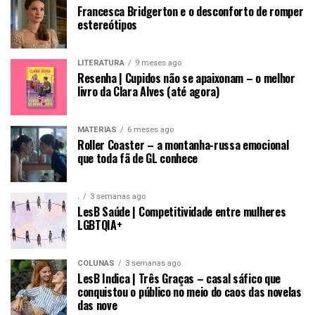
Francesca Bridgerton e o desconforto de romper
estereótipos
LITERATURA
9 meses ago
Resenha | Cupidos não se apaixonam – o melhor
livro da Clara Alves (até agora)
MATÉRIAS
6 meses ago
Roller Coaster – a montanha-russa emocional
que toda fã de GL conhece
.
3 semanas ago
LesB Saúde | Competitividade entre mulheres
LGBTQIA+
COLUNAS
3 semanas ago
LesB Indica | Três Graças – casal sáfico que
conquistou o público no meio do caos das novelas
das nove