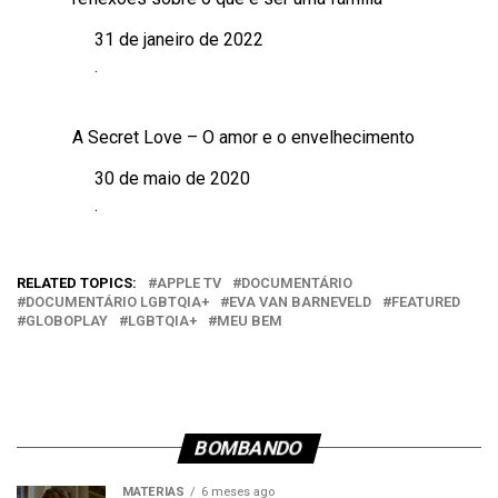
31 de janeiro de 2022
Data
.
Em relação a
A Secret Love – O amor e o envelhecimento
30 de maio de 2020
Data
.
Em relação a
RELATED TOPICS:
APPLE TV
DOCUMENTÁRIO
DOCUMENTÁRIO LGBTQIA+
EVA VAN BARNEVELD
FEATURED
GLOBOPLAY
LGBTQIA+
MEU BEM
BOMBANDO
MATÉRIAS
6 meses ago