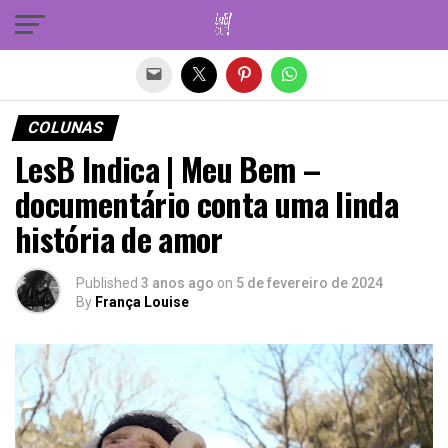
Sair da versão mobile
COLUNAS
LesB Indica | Meu Bem –
documentário conta uma linda
história de amor
Published
3 anos ago
on
5 de fevereiro de 2024
By
França Louise