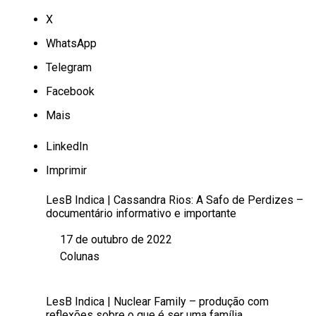
X
WhatsApp
Telegram
Facebook
Mais
LinkedIn
Imprimir
LesB Indica | Cassandra Rios: A Safo de Perdizes –
documentário informativo e importante
17 de outubro de 2022
Data
Colunas
Em relação a
LesB Indica | Nuclear Family – produção com
reflexões sobre o que é ser uma família