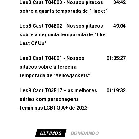
LesB Cast T04E03 - Nossos pitacos
34:42
comentários, perguntas ou qualquer outra coisa,
sobre a quarta temporada de "Hacks"
nos envie uma mensagem pelas redes sociais ou
um e-mail para podcast@lesbout.com.br. E não
LesB Cast T04E02 - Nossos pitacos
49:04
esqueça de visitar nosso site e também redes
sobre a segunda temporada de "The
sociais:Twitter: ⁠⁠⁠⁠@lesbout_br⁠⁠⁠⁠ Instagram: ⁠⁠⁠⁠@lesbout_br⁠⁠⁠⁠ TikTo
Last Of Us"
do LesB Cast:Apresentação de Karolen Passos
(⁠⁠⁠⁠⁠⁠@KarolenPassos⁠⁠⁠⁠⁠⁠)Participação de Bruna Fentanes
LesB Cast T04E01 - Nossos
01:05:27
(⁠⁠⁠⁠@brunarfentanes⁠⁠⁠⁠) e Pollyelly FlorêncioEdição de
pitacos sobre a terceira
Naiady Machado
temporada de "Yellowjackets"
LesB Cast T03E17 – as melhores
01:19:32
séries com personagens
femininas LGBTQIA+ de 2023
ÚLTIMOS
BOMBANDO