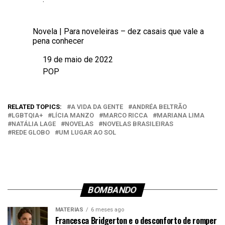
Em relação a
Novela | Para noveleiras – dez casais que vale a
pena conhecer
19 de maio de 2022
Data
POP
Em relação a
RELATED TOPICS:
A VIDA DA GENTE
ANDRÉA BELTRÃO
LGBTQIA+
LÍCIA MANZO
MARCO RICCA
MARIANA LIMA
NATÁLIA LAGE
NOVELAS
NOVELAS BRASILEIRAS
REDE GLOBO
UM LUGAR AO SOL
BOMBANDO
MATÉRIAS
6 meses ago
Francesca Bridgerton e o desconforto de romper