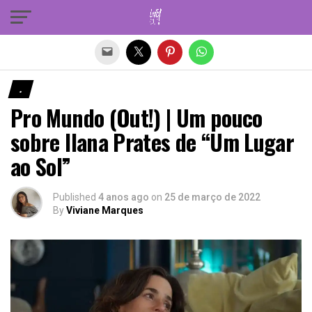
Sair da versão mobile
.
Pro Mundo (Out!) | Um pouco
sobre Ilana Prates de “Um Lugar
ao Sol”
Published
4 anos ago
on
25 de março de 2022
By
Viviane Marques