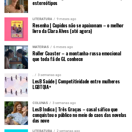
estereótipos
LITERATURA
9 meses ago
Resenha | Cupidos não se apaixonam – o melhor
livro da Clara Alves (até agora)
MATÉRIAS
6 meses ago
Roller Coaster – a montanha-russa emocional
que toda fã de GL conhece
.
3 semanas ago
LesB Saúde | Competitividade entre mulheres
LGBTQIA+
COLUNAS
3 semanas ago
LesB Indica | Três Graças – casal sáfico que
conquistou o público no meio do caos das novelas
das nove
LITERATURA
2 semanas ago