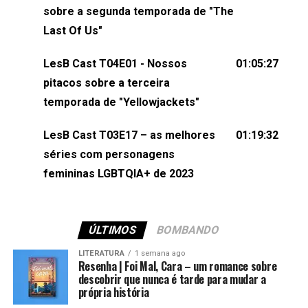
esqueça de visitar nosso site e também redes
sobre a segunda temporada de "The
sociais:Twitter: ⁠⁠⁠⁠@lesbout_br⁠⁠⁠⁠ Instagram: ⁠⁠⁠⁠@lesbout_br⁠⁠⁠⁠ TikTo
Last Of Us"
do LesB Cast:Apresentação de Karolen Passos
(⁠⁠⁠⁠⁠⁠@KarolenPassos⁠⁠⁠⁠⁠⁠)Participação de Bruna Fentanes
LesB Cast T04E01 - Nossos
01:05:27
(⁠⁠⁠⁠@brunarfentanes⁠⁠⁠⁠) e Pollyelly FlorêncioEdição de
pitacos sobre a terceira
Naiady Machado
temporada de "Yellowjackets"
LesB Cast T03E17 – as melhores
01:19:32
séries com personagens
femininas LGBTQIA+ de 2023
ÚLTIMOS
BOMBANDO
LITERATURA
1 semana ago
Resenha | Foi Mal, Cara – um romance sobre
descobrir que nunca é tarde para mudar a
própria história