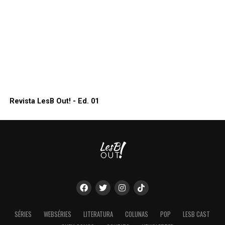
Revista LesB Out! - Ed. 01
SÉRIES
WEBSÉRIES
LITERATURA
COLUNAS
POP
LESB CAST