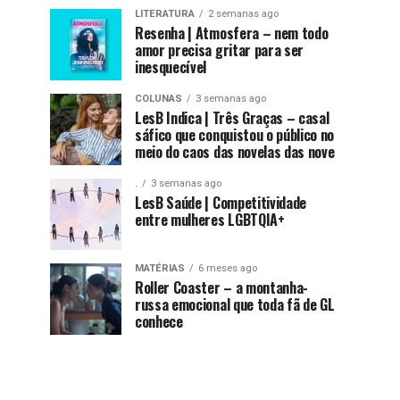
LITERATURA
2 semanas ago
Resenha | Atmosfera – nem todo
amor precisa gritar para ser
inesquecível
COLUNAS
3 semanas ago
LesB Indica | Três Graças – casal
sáfico que conquistou o público no
meio do caos das novelas das nove
.
3 semanas ago
LesB Saúde | Competitividade
entre mulheres LGBTQIA+
MATÉRIAS
6 meses ago
Roller Coaster – a montanha-
russa emocional que toda fã de GL
conhece