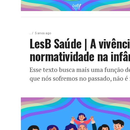
.
5 anos ago
LesB Saúde | A vivênc
normatividade na infâ
Esse texto busca mais uma função de
que nós sofremos no passado, não 