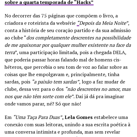
sobre a quarta temporada de “Hacks”
No decorrer das 75 páginas que compõem o livro, a
criadora e roteirista da websérie
“
Depois da Meia Noite”
,
conta a história de seu coração partido e da sua admissão
ao clube “
dos completamente descrentes na possibilidade
de me apaixonar por qualquer mulher existente na face da
terra
”, uma participação limitada, pois a chegada DELA,
que poderia passar horas falando mal de homens cis-
héteros, que percebia o seu tom de voz ao falar sobre as
coisas que lhe empolgavam e, principalmente, tinha
sardas, pois
“a paixão tem sardas”
, logo a faz mudar de
clube, dessa vez para o dos
“não descrentes no amor, mas
nos que não têm sorte com ele”
. Daí já dá pra imaginar
onde vamos parar, né? Só que não!
Em
“
Uma Taça Para Duas”
,
Lela Gomes
estabelece uma
conexão com suas leitoras, unindo a sua escrita poética à
uma conversa intimista e profunda, mas sem revelar