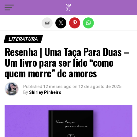
Sair da versão mobile
LITERATURA
Resenha | Uma Taça Para Duas –
Um livro para ser lido “como
quem morre” de amores
Published
12 meses ago
on
12 de agosto de 2025
By
Shirley Pinheiro