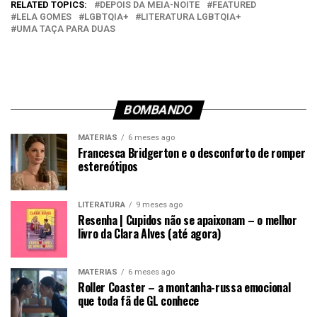
RELATED TOPICS:
DEPOIS DA MEIA-NOITE
FEATURED
LELA GOMES
LGBTQIA+
LITERATURA LGBTQIA+
UMA TAÇA PARA DUAS
BOMBANDO
MATÉRIAS
6 meses ago
Francesca Bridgerton e o desconforto de romper
estereótipos
LITERATURA
9 meses ago
Resenha | Cupidos não se apaixonam – o melhor
livro da Clara Alves (até agora)
MATÉRIAS
6 meses ago
Roller Coaster – a montanha-russa emocional
que toda fã de GL conhece