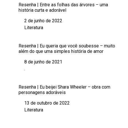
Resenha | Entre as folhas das árvores – uma
história curta e adorável
2 de junho de 2022
Data
Literatura
Em relação a
Resenha | Eu queria que você soubesse – muito
além do que uma simples história de amor
8 de junho de 2021
Data
.
Em relação a
Resenha | Eu beijei Shara Wheeler – obra com
personagens adoráveis
13 de outubro de 2022
Data
Literatura
Em relação a