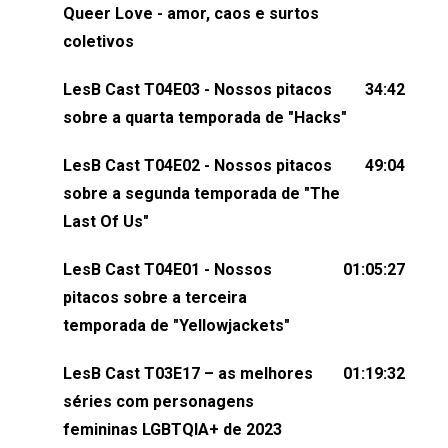
claro, tudo o que esse reality nos fez pensar (e rir)
Queer Love - amor, caos e surtos
sobre amor sáfico!Você também pode participar
coletivos
dessa conversa mandando sugestões de pauta,
LesB Cast T04E03 - Nossos pitacos
34:42
comentários, perguntas ou qualquer outra coisa,
sobre a quarta temporada de "Hacks"
nos envie uma mensagem pelas redes sociais ou
um e-mail para podcast@lesbout.com.br. E não
LesB Cast T04E02 - Nossos pitacos
49:04
esqueça de visitar nosso site e também redes
sobre a segunda temporada de "The
sociais:Twitter: ⁠⁠⁠⁠@lesbout_br⁠⁠⁠⁠ Instagram: ⁠⁠⁠⁠@lesbout_br⁠⁠⁠⁠ TikTo
Last Of Us"
do LesB Cast:Apresentação de Karolen Passos
(⁠⁠⁠⁠⁠⁠@KarolenPassos⁠⁠⁠⁠⁠⁠)Participação de Bruna Fentanes
LesB Cast T04E01 - Nossos
01:05:27
(⁠⁠⁠⁠@brunarfentanes⁠⁠⁠⁠) e Pollyelly FlorêncioEdição de
pitacos sobre a terceira
Naiady Machado
temporada de "Yellowjackets"
LesB Cast T03E17 – as melhores
01:19:32
séries com personagens
femininas LGBTQIA+ de 2023