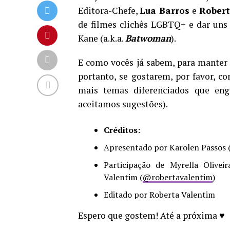
Editora-Chefe,
Lua Barros
e
Robert
de filmes clichês LGBTQ+ e dar uns
Kane (a.k.a.
Batwoman
).
E como vocês já sabem, para manter 
portanto, se gostarem, por favor, 
mais temas diferenciados que e
aceitamos sugestões).
Créditos:
Apresentado por Karolen Passos 
Participação de Myrella Oliveir
Valentim (
@robertavalentim
)
Editado por Roberta Valentim
Espero que gostem! Até a próxima ♥