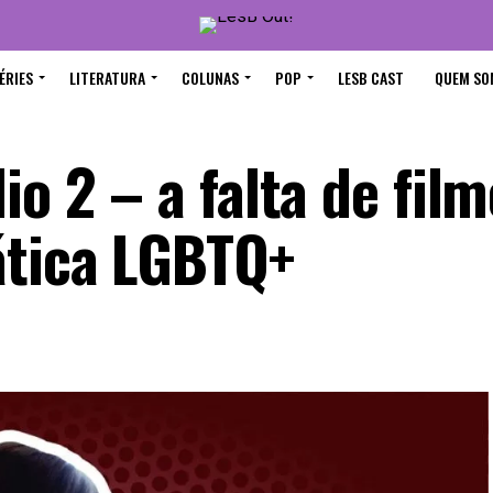
ÉRIES
LITERATURA
COLUNAS
POP
LESB CAST
QUEM SO
io 2 – a falta de fil
ática LGBTQ+