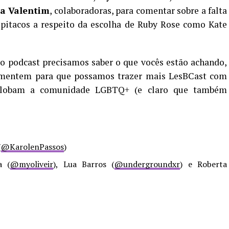
a Valentim
, colaboradoras, para comentar sobre a falta
 pitacos a respeito da escolha de Ruby Rose como Kate
o podcast precisamos saber o que vocês estão achando,
comentem para que possamos trazer mais LesBCast com
nglobam a comunidade LGBTQ+ (e claro que também
(
@KarolenPassos
)
a (
@myoliveir
), Lua Barros (
@undergroundxr
) e Roberta