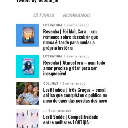
Tweets by lesbout_br
ÚLTIMOS
BOMBANDO
LITERATURA
2 semanas ago
Resenha | Foi Mal, Cara – um
romance sobre descobrir que
nunca é tarde para mudar a
própria história
LITERATURA
2 semanas ago
Resenha | Atmosfera – nem todo
amor precisa gritar para ser
inesquecível
COLUNAS
3 semanas ago
LesB Indica | Três Graças – casal
sáfico que conquistou o público no
meio do caos das novelas das nove
.
3 semanas ago
LesB Saúde | Competitividade
entre mulheres LGBTQIA+