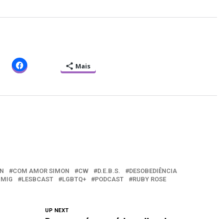
Mais
N
COM AMOR SIMON
CW
D.E.B.S.
DESOBEDIÊNCIA
 MIG
LESBCAST
LGBTQ+
PODCAST
RUBY ROSE
UP NEXT