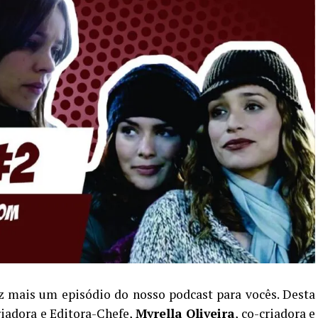
z mais um episódio do nosso podcast para vocês. Desta
criadora e Editora-Chefe,
Myrella Oliveira
, co-criadora e