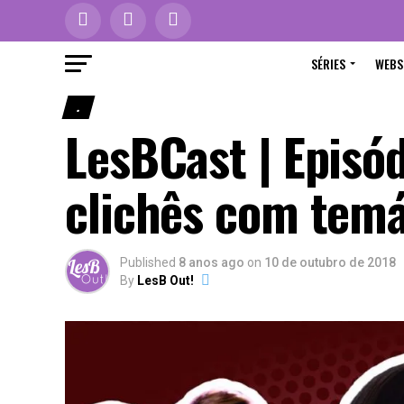
SÉRIES
WEBS
.
LesBCast | Episód
clichês com tem
Published
8 anos ago
on
10 de outubro de 2018
By
LesB Out!