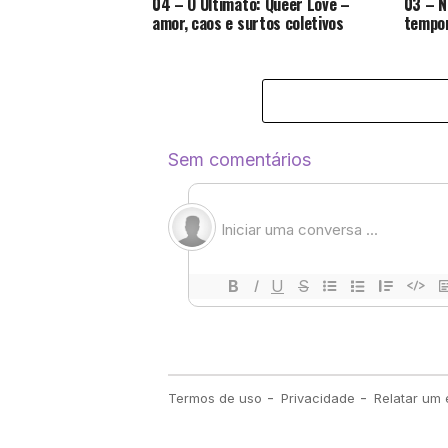
04 – O Ultimato: Queer Love –
03 – N
amor, caos e surtos coletivos
tempor