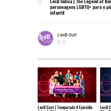
LesB Indica | The Legend of Ko
personagens LGBTQ+ para o pú
infantil
LesB Out!
LesB Cast | Temporada 4 Episódio
LesB C