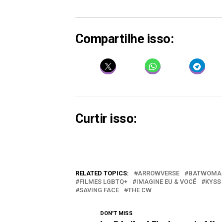
Compartilhe isso:
Curtir isso:
RELATED TOPICS:
ARROWVERSE
BATWOMA
FILMES LGBTQ+
IMAGINE EU & VOCÊ
KYSS
SAVING FACE
THE CW
DON'T MISS