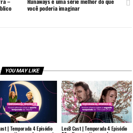
rra –
Runaways é uma série melhor do que
blico
você poderia imaginar
YOU MAY LIKE
ast | Temporada 4 Episódio
LesB Cast | Temporada 4 Episódio