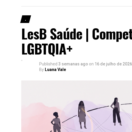
.
LesB Saúde | Compet
LGBTQIA+
Published
3 semanas ago
on
16 de julho de 2026
By
Luana Vale