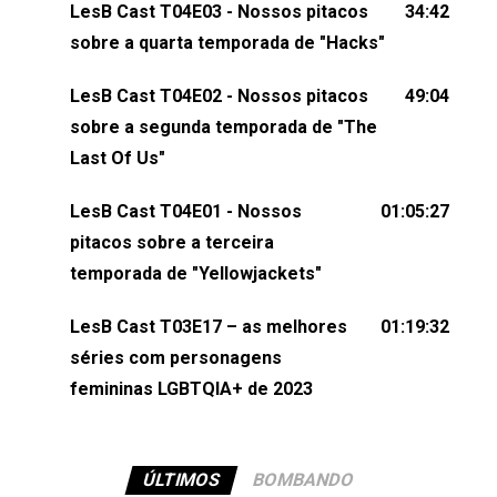
LesB Cast T04E03 - Nossos pitacos
34:42
comentários, perguntas ou qualquer outra coisa,
sobre a quarta temporada de "Hacks"
nos envie uma mensagem pelas redes sociais ou
um e-mail para podcast@lesbout.com.br. E não
LesB Cast T04E02 - Nossos pitacos
49:04
esqueça de visitar nosso site e também redes
sobre a segunda temporada de "The
sociais:Twitter: ⁠⁠⁠⁠@lesbout_br⁠⁠⁠⁠ Instagram: ⁠⁠⁠⁠@lesbout_br⁠⁠⁠⁠ TikTo
Last Of Us"
do LesB Cast:Apresentação de Karolen Passos
(⁠⁠⁠⁠⁠⁠@KarolenPassos⁠⁠⁠⁠⁠⁠)Participação de Bruna Fentanes
LesB Cast T04E01 - Nossos
01:05:27
(⁠⁠⁠⁠@brunarfentanes⁠⁠⁠⁠) e Pollyelly FlorêncioEdição de
pitacos sobre a terceira
Naiady Machado
temporada de "Yellowjackets"
LesB Cast T03E17 – as melhores
01:19:32
séries com personagens
femininas LGBTQIA+ de 2023
ÚLTIMOS
BOMBANDO