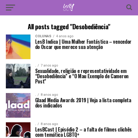
All posts tagged "Desobediência"
COLUNAS
4 anos ago
LesB Indica | Uma Mulher Fantástica – vencedor
do Oscar que merece sua atenção
.
7 anos ago
Sexualidade, religião e representatividade em
“Desobediência” e “O Mau Exemplo de Cameron
Post”
.
8 anos ago
Glaad Media Awards 2019 | Veja a lista completa
dos indicados
.
8 anos ago
LesBCast | Episódio 2 – a falta de filmes clichês
com temática LGBTQ+