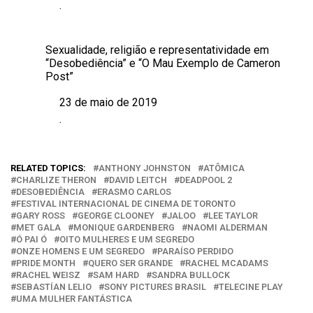
.
Em relação a
Sexualidade, religião e representatividade em
“Desobediência” e “O Mau Exemplo de Cameron
Post”
23 de maio de 2019
Data
.
Em relação a
RELATED TOPICS:
ANTHONY JOHNSTON
ATÔMICA
CHARLIZE THERON
DAVID LEITCH
DEADPOOL 2
DESOBEDIÊNCIA
ERASMO CARLOS
FESTIVAL INTERNACIONAL DE CINEMA DE TORONTO
GARY ROSS
GEORGE CLOONEY
JALOO
LEE TAYLOR
MET GALA
MONIQUE GARDENBERG
NAOMI ALDERMAN
Ó PAI Ó
OITO MULHERES E UM SEGREDO
ONZE HOMENS E UM SEGREDO
PARAÍSO PERDIDO
PRIDE MONTH
QUERO SER GRANDE
RACHEL MCADAMS
RACHEL WEISZ
SAM HARD
SANDRA BULLOCK
SEBASTÍAN LELIO
SONY PICTURES BRASIL
TELECINE PLAY
UMA MULHER FANTÁSTICA