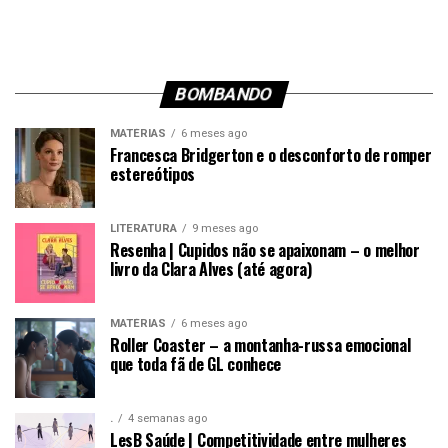
BOMBANDO
MATÉRIAS
6 meses ago
Francesca Bridgerton e o desconforto de romper
estereótipos
LITERATURA
9 meses ago
Resenha | Cupidos não se apaixonam – o melhor
livro da Clara Alves (até agora)
MATÉRIAS
6 meses ago
Roller Coaster – a montanha-russa emocional
que toda fã de GL conhece
.
4 semanas ago
LesB Saúde | Competitividade entre mulheres