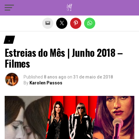
Sair da versão mobile
.
Estreias do Mês | Junho 2018 –
Filmes
Published
8 anos ago
on
31 de maio de 2018
By
Karolen Passos