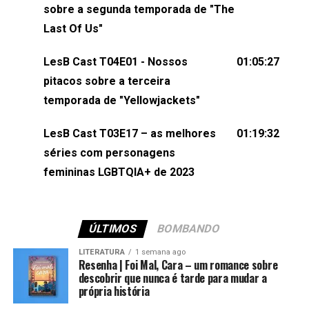
sobre a segunda temporada de "The
sociais:Twitter: ⁠⁠⁠⁠@lesbout_br⁠⁠⁠⁠ Instagram: ⁠⁠⁠⁠@lesbout_br⁠⁠⁠⁠ TikTo
Last Of Us"
do LesB Cast:Apresentação de Karolen Passos
(⁠⁠⁠⁠⁠⁠@KarolenPassos⁠⁠⁠⁠⁠⁠)Participação de Bruna Fentanes
LesB Cast T04E01 - Nossos
01:05:27
(⁠⁠⁠⁠@brunarfentanes⁠⁠⁠⁠) e Pollyelly FlorêncioEdição de
pitacos sobre a terceira
Naiady Machado
temporada de "Yellowjackets"
LesB Cast T03E17 – as melhores
01:19:32
séries com personagens
femininas LGBTQIA+ de 2023
ÚLTIMOS
BOMBANDO
LITERATURA
1 semana ago
Resenha | Foi Mal, Cara – um romance sobre
descobrir que nunca é tarde para mudar a
própria história