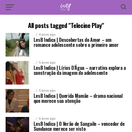
All posts tagged "Telecine Play"
.
4 anos ago
LesB Indica | Descobertas do Amor – um
romance adolescente sobre o primeiro amor
.
5 anos ago
LesB Indica | Lírios D’Água – narrativa explora a
construção da imagem do adolescente
.
5 anos ago
LesB Indica | Querida Mamãe – drama nacional
que merece sua atenção
.
6 anos ago
LesB Indica | O Verão de Sangaile – vencedor de
Sundance merece ser visto