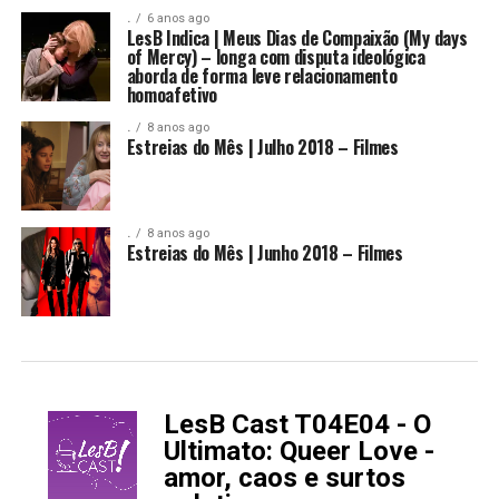
.
6 anos ago
LesB Indica | Meus Dias de Compaixão (My days
of Mercy) – longa com disputa ideológica
aborda de forma leve relacionamento
homoafetivo
.
8 anos ago
Estreias do Mês | Julho 2018 – Filmes
.
8 anos ago
Estreias do Mês | Junho 2018 – Filmes
LesB Cast T04E04 - O
-
Ultimato: Queer Love -
amor, caos e surtos