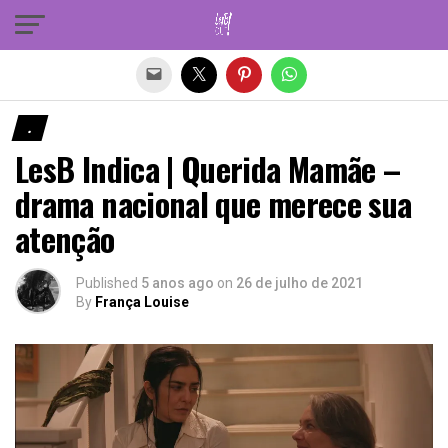
Sair da versão mobile
.
LesB Indica | Querida Mamãe –
drama nacional que merece sua
atenção
Published
5 anos ago
on
26 de julho de 2021
By
França Louise