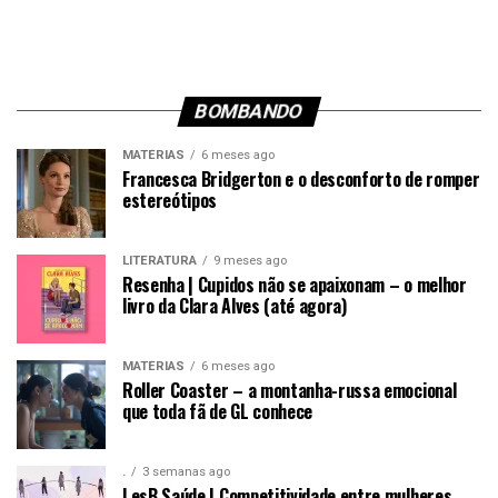
BOMBANDO
MATÉRIAS
6 meses ago
Francesca Bridgerton e o desconforto de romper
estereótipos
LITERATURA
9 meses ago
Resenha | Cupidos não se apaixonam – o melhor
livro da Clara Alves (até agora)
MATÉRIAS
6 meses ago
Roller Coaster – a montanha-russa emocional
que toda fã de GL conhece
.
3 semanas ago
LesB Saúde | Competitividade entre mulheres