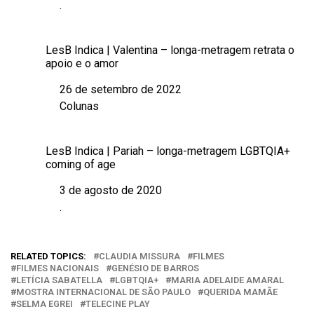
.
Em relação a
LesB Indica | Valentina – longa-metragem retrata o
apoio e o amor
26 de setembro de 2022
Data
Colunas
Em relação a
LesB Indica | Pariah – longa-metragem LGBTQIA+
coming of age
3 de agosto de 2020
Data
.
Em relação a
RELATED TOPICS:
CLAUDIA MISSURA
FILMES
FILMES NACIONAIS
GENÉSIO DE BARROS
LETÍCIA SABATELLA
LGBTQIA+
MARIA ADELAIDE AMARAL
MOSTRA INTERNACIONAL DE SÃO PAULO
QUERIDA MAMÃE
SELMA EGREI
TELECINE PLAY