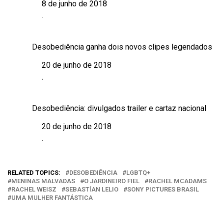
8 de junho de 2018
Data
.
Em relação a
Desobediência ganha dois novos clipes legendados
20 de junho de 2018
Data
.
Em relação a
Desobediência: divulgados trailer e cartaz nacional
20 de junho de 2018
Data
.
Em relação a
RELATED TOPICS:
DESOBEDIÊNCIA
LGBTQ+
MENINAS MALVADAS
O JARDINEIRO FIEL
RACHEL MCADAMS
RACHEL WEISZ
SEBASTÍAN LELIO
SONY PICTURES BRASIL
UMA MULHER FANTÁSTICA