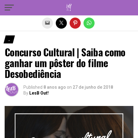
Sair da versão mobile
.
Concurso Cultural | Saiba como
ganhar um pôster do filme
Desobediência
Published
8 anos ago
on
27 de junho de 2018
By
LesB Out!