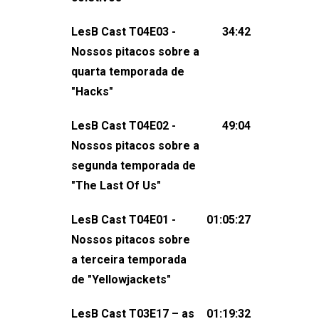
claro, tudo o que esse reality nos fez
LesB Cast T04E03 -
34:42
pensar (e rir) sobre amor sáfico!Você
Nossos pitacos sobre a
também pode participar dessa
quarta temporada de
conversa mandando sugestões de
"Hacks"
pauta, comentários, perguntas ou
qualquer outra coisa, nos envie uma
LesB Cast T04E02 -
49:04
mensagem pelas redes sociais ou um
Nossos pitacos sobre a
e-mail para podcast@lesbout.com.br. E
segunda temporada de
não esqueça de visitar nosso site e
"The Last Of Us"
também redes
sociais:Twitter: ⁠⁠⁠⁠@lesbout_br⁠⁠⁠⁠ Instagram: ⁠⁠⁠⁠@lesbout_br⁠⁠⁠
LesB Cast T04E01 -
01:05:27
do LesB Cast:Apresentação de
Nossos pitacos sobre
Karolen Passos
a terceira temporada
(⁠⁠⁠⁠⁠⁠@KarolenPassos⁠⁠⁠⁠⁠⁠)Participação de
de "Yellowjackets"
Bruna Fentanes (⁠⁠⁠⁠@brunarfentanes⁠⁠⁠⁠) e
LesB Cast T03E17 – as
01:19:32
Pollyelly FlorêncioEdição de Naiady