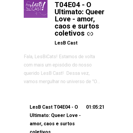
T04E04 - O
Ultimato: Queer
Love - amor,
caos e surtos
coletivos
LesB Cast
Fala, LesBiCats! Estamos de volta
com mais um episódio do nosso
querido LesB Cast! Dessa vez,
vamos mergulhar no universo de "O
Ultimato: Queer Love", o reality show
que conquistou corações, gerou tretas
e levantou debates intensos sobre
LesB Cast T04E04 - O
01:05:21
relacionamentos queer. Vem com a
Ultimato: Queer Love -
gente comentar os melhores
amor, caos e surtos
momentos, as maiores confusões e,
coletivos