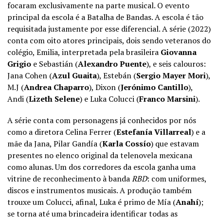
focaram exclusivamente na parte musical. O evento
principal da escola é a Batalha de Bandas. A escola é tão
requisitada justamente por esse diferencial. A série (2022)
conta com oito atores principais, dois sendo veteranos do
colégio, Emilia, interpretada pela brasileira
Giovanna
Grigio
e Sebastián (
Alexandro Puente
), e seis calouros:
Jana Cohen (
Azul Guaita
), Estebán (
Sergio Mayer Mori
),
M.J (
Andrea Chaparro
), Dixon (
Jerónimo Cantillo
),
Andi (
Lizeth Selene
) e Luka Colucci (
Franco Marsini
).
A série conta com personagens já conhecidos por nós
como a diretora Celina Ferrer (
Estefanía Villarreal
) e a
mãe da Jana, Pilar Gandía (
Karla Cossío
) que estavam
presentes no elenco original da telenovela mexicana
como alunas. Um dos corredores da escola ganha uma
vitrine de reconhecimento à banda
RBD
: com uniformes,
discos e instrumentos musicais. A produção também
trouxe um Colucci, afinal, Luka é primo de Mía (
Anahí
);
se torna até uma brincadeira identificar todas as