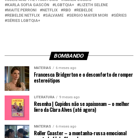
KARLA SOFIA GASCÓN
LGBTQIA+
LIZETH SELENE
MAITE PERRONI
NETFLIX
RBD
REBELDE
REBELDE NETFLIX
SÁLVAME
SERGIO MAYER MORI
SÉRIES
SÉRIES LGBTQIA+
BOMBANDO
MATÉRIAS
6 meses ago
Francesca Bridgerton e o desconforto de romper
estereótipos
LITERATURA
9 meses ago
Resenha | Cupidos não se apaixonam – o melhor
livro da Clara Alves (até agora)
MATÉRIAS
6 meses ago
Roller Coaster – a montanha-russa emocional