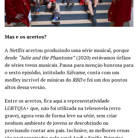
Mas e os acertos?
A
Netflix
acertou produzindo uma série musical, porque
desde
“Julie and the Phantoms”
(2020) estávamos órfãos
de séries teens musicais. Pausa para menção honrosa para
o sexto episódio, intitulado
Sálvame
, conta com um
medley incrível de músicas do
RBD
e foi um dos pontos
altos dessa versão.
Entre os acertos, fica aqui a representatividade
LGBTQIA+ que, não foi utilizada na telenovela (erro
grave), agora vem de forma leve na série, sem criar
nenhum ambiente de jovens se descobrindo ou
precisando contar aos pais. Inclusive, as melhores cenas
são protagonizadas pelo casal Andi e Emilia. Primeiro