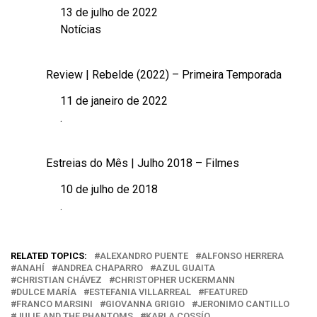
13 de julho de 2022
Data
Notícias
Em relação a
Review | Rebelde (2022) – Primeira Temporada
11 de janeiro de 2022
Data
.
Em relação a
Estreias do Mês | Julho 2018 – Filmes
10 de julho de 2018
Data
.
Em relação a
RELATED TOPICS:
ALEXANDRO PUENTE
ALFONSO HERRERA
ANAHÍ
ANDREA CHAPARRO
AZUL GUAITA
CHRISTIAN CHÁVEZ
CHRISTOPHER UCKERMANN
DULCE MARÍA
ESTEFANIA VILLARREAL
FEATURED
FRANCO MARSINI
GIOVANNA GRIGIO
JERONIMO CANTILLO
JULIE AND THE PHANTOMS
KARLA COSSÍO