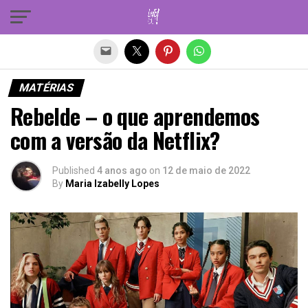
Sair da versão mobile
MATÉRIAS
Rebelde – o que aprendemos
com a versão da Netflix?
Published
4 anos ago
on
12 de maio de 2022
By
Maria Izabelly Lopes