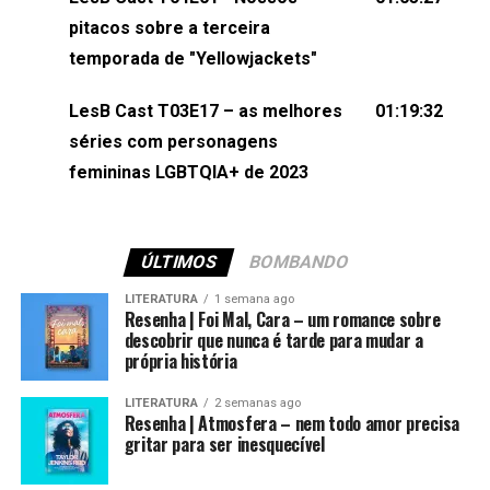
(⁠⁠⁠⁠@brunarfentanes⁠⁠⁠⁠) e Pollyelly FlorêncioEdição de
pitacos sobre a terceira
Naiady Machado
temporada de "Yellowjackets"
LesB Cast T03E17 – as melhores
01:19:32
séries com personagens
femininas LGBTQIA+ de 2023
ÚLTIMOS
BOMBANDO
LITERATURA
1 semana ago
Resenha | Foi Mal, Cara – um romance sobre
descobrir que nunca é tarde para mudar a
própria história
LITERATURA
2 semanas ago
Resenha | Atmosfera – nem todo amor precisa
gritar para ser inesquecível