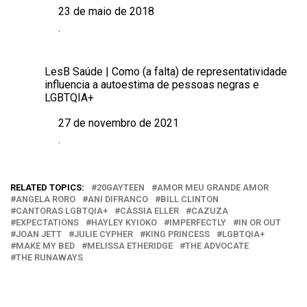
23 de maio de 2018
Data
.
Em relação a
LesB Saúde | Como (a falta) de representatividade
influencia a autoestima de pessoas negras e
LGBTQIA+
27 de novembro de 2021
Data
.
Em relação a
RELATED TOPICS:
20GAYTEEN
AMOR MEU GRANDE AMOR
ANGELA RORO
ANI DIFRANCO
BILL CLINTON
CANTORAS LGBTQIA+
CÁSSIA ELLER
CAZUZA
EXPECTATIONS
HAYLEY KYIOKO
IMPERFECTLY
IN OR OUT
JOAN JETT
JULIE CYPHER
KING PRINCESS
LGBTQIA+
MAKE MY BED
MELISSA ETHERIDGE
THE ADVOCATE
THE RUNAWAYS