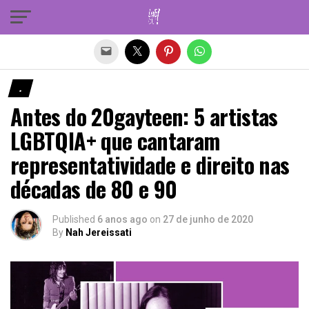
Sair da versão mobile
.
Antes do 20gayteen: 5 artistas
LGBTQIA+ que cantaram
representatividade e direito nas
décadas de 80 e 90
Published
6 anos ago
on
27 de junho de 2020
By
Nah Jereissati