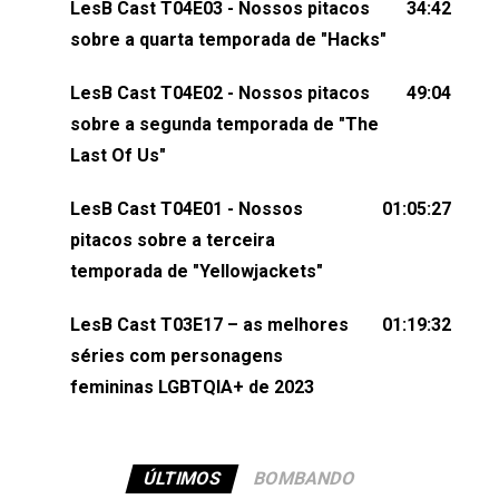
LesB Cast T04E03 - Nossos pitacos
34:42
comentários, perguntas ou qualquer outra coisa,
sobre a quarta temporada de "Hacks"
nos envie uma mensagem pelas redes sociais ou
um e-mail para podcast@lesbout.com.br. E não
LesB Cast T04E02 - Nossos pitacos
49:04
esqueça de visitar nosso site e também redes
sobre a segunda temporada de "The
sociais:Twitter: ⁠⁠⁠⁠@lesbout_br⁠⁠⁠⁠ Instagram: ⁠⁠⁠⁠@lesbout_br⁠⁠⁠⁠ TikTo
Last Of Us"
do LesB Cast:Apresentação de Karolen Passos
(⁠⁠⁠⁠⁠⁠@KarolenPassos⁠⁠⁠⁠⁠⁠)Participação de Bruna Fentanes
LesB Cast T04E01 - Nossos
01:05:27
(⁠⁠⁠⁠@brunarfentanes⁠⁠⁠⁠) e Pollyelly FlorêncioEdição de
pitacos sobre a terceira
Naiady Machado
temporada de "Yellowjackets"
LesB Cast T03E17 – as melhores
01:19:32
séries com personagens
femininas LGBTQIA+ de 2023
ÚLTIMOS
BOMBANDO