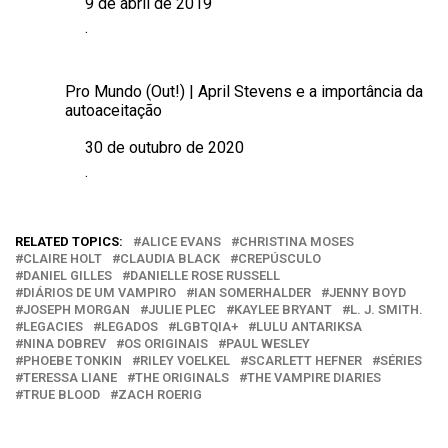
9 de abril de 2019
Data
.
Em relação a
Pro Mundo (Out!) | April Stevens e a importância da
autoaceitação
30 de outubro de 2020
Data
.
Em relação a
RELATED TOPICS:
ALICE EVANS
CHRISTINA MOSES
CLAIRE HOLT
CLAUDIA BLACK
CREPÚSCULO
DANIEL GILLES
DANIELLE ROSE RUSSELL
DIÁRIOS DE UM VAMPIRO
IAN SOMERHALDER
JENNY BOYD
JOSEPH MORGAN
JULIE PLEC
KAYLEE BRYANT
L. J. SMITH.
LEGACIES
LEGADOS
LGBTQIA+
LULU ANTARIKSA
NINA DOBREV
OS ORIGINAIS
PAUL WESLEY
PHOEBE TONKIN
RILEY VOELKEL
SCARLETT HEFNER
SÉRIES
TERESSA LIANE
THE ORIGINALS
THE VAMPIRE DIARIES
TRUE BLOOD
ZACH ROERIG