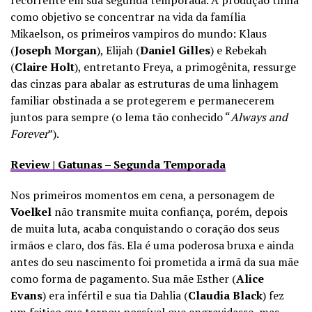
como objetivo se concentrar na vida da família
Mikaelson, os primeiros vampiros do mundo: Klaus
(
Joseph Morgan
), Elijah (
Daniel Gilles
) e Rebekah
(
Claire Holt
), entretanto Freya, a primogênita, ressurge
das cinzas para abalar as estruturas de uma linhagem
familiar obstinada a se protegerem e permanecerem
juntos para sempre (o lema tão conhecido “
Always and
Forever
”).
Review | Gatunas – Segunda Temporada
Nos primeiros momentos em cena, a personagem de
Voelkel
não transmite muita confiança, porém, depois
de muita luta, acaba conquistando o coração dos seus
irmãos e claro, dos fãs. Ela é uma poderosa bruxa e ainda
antes do seu nascimento foi prometida a irmã da sua mãe
como forma de pagamento. Sua mãe Esther (
Alice
Evans
) era infértil e sua tia Dahlia (
Claudia Black
) fez
um feitiço que tornou possível que engravidasse, mas