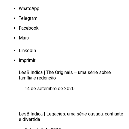
WhatsApp
Telegram
Facebook
Mais
LinkedIn
Imprimir
LesB Indica | The Originals – uma série sobre
família e redenção
14 de setembro de 2020
Data
.
Em relação a
LesB Indica | Legacies: uma série ousada, confiante
e divertida