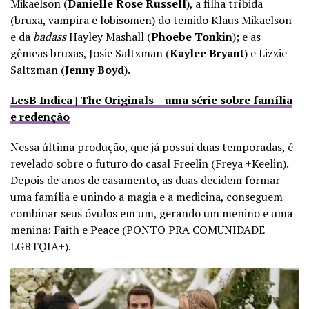
Mikaelson (
Danielle Rose Russell
), a filha tríbida
(bruxa, vampira e lobisomen) do temido Klaus Mikaelson
e da
badass
Hayley Mashall (
Phoebe Tonkin
); e as
gêmeas bruxas, Josie Saltzman (
Kaylee Bryant
) e Lizzie
Saltzman (
Jenny Boyd
).
LesB Indica | The Originals – uma série sobre família
e redenção
Nessa última produção, que já possui duas temporadas, é
revelado sobre o futuro do casal Freelin (Freya +Keelin).
Depois de anos de casamento, as duas decidem formar
uma família e unindo a magia e a medicina, conseguem
combinar seus óvulos em um, gerando um menino e uma
menina: Faith e Peace (PONTO PRA COMUNIDADE
LGBTQIA+).