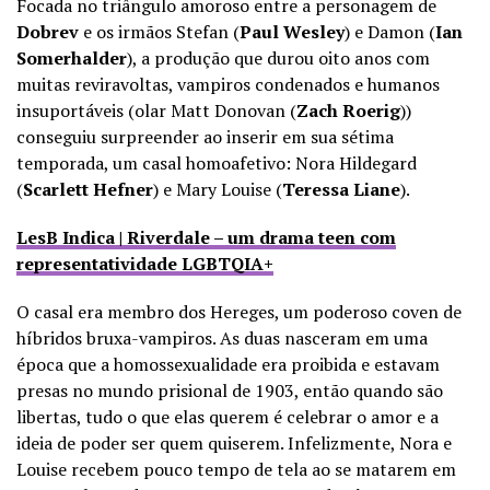
Focada no triângulo amoroso entre a personagem de
Dobrev
e os irmãos Stefan (
Paul Wesley
) e Damon (
Ian
Somerhalder
), a produção que durou oito anos com
muitas reviravoltas, vampiros condenados e humanos
insuportáveis (olar Matt Donovan (
Zach Roerig
))
conseguiu surpreender ao inserir em sua sétima
temporada, um casal homoafetivo: Nora Hildegard
(
Scarlett Hefner
) e Mary Louise (
Teressa Liane
).
LesB Indica | Riverdale – um drama teen com
representatividade LGBTQIA+
O casal era membro dos Hereges, um poderoso coven de
híbridos bruxa-vampiros. As duas nasceram em uma
época que a homossexualidade era proibida e estavam
presas no mundo prisional de 1903, então quando são
libertas, tudo o que elas querem é celebrar o amor e a
ideia de poder ser quem quiserem. Infelizmente, Nora e
Louise recebem pouco tempo de tela ao se matarem em