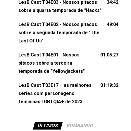
LesB Cast T04E03 - Nossos pitacos
34:42
comentários, perguntas ou qualquer outra coisa,
sobre a quarta temporada de "Hacks"
nos envie uma mensagem pelas redes sociais ou
um e-mail para podcast@lesbout.com.br. E não
LesB Cast T04E02 - Nossos pitacos
49:04
esqueça de visitar nosso site e também redes
sobre a segunda temporada de "The
sociais:Twitter: ⁠⁠⁠⁠@lesbout_br⁠⁠⁠⁠ Instagram: ⁠⁠⁠⁠@lesbout_br⁠⁠⁠⁠ TikTo
Last Of Us"
do LesB Cast:Apresentação de Karolen Passos
(⁠⁠⁠⁠⁠⁠@KarolenPassos⁠⁠⁠⁠⁠⁠)Participação de Bruna Fentanes
LesB Cast T04E01 - Nossos
01:05:27
(⁠⁠⁠⁠@brunarfentanes⁠⁠⁠⁠) e Pollyelly FlorêncioEdição de
pitacos sobre a terceira
Naiady Machado
temporada de "Yellowjackets"
LesB Cast T03E17 – as melhores
01:19:32
séries com personagens
femininas LGBTQIA+ de 2023
ÚLTIMOS
BOMBANDO