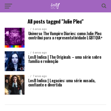
All posts tagged "Julie Plec"
.
6 anos ago
Universo The Vampire Diaries: como Julie Plec
contribui para a representatividade LGBTQIA+
.
6 anos ago
LesB Indica | The Originals – uma série sobre
família e redenção
.
7 anos ago
LesB Indica | Legacies: uma série ousada,
confiante e divertida