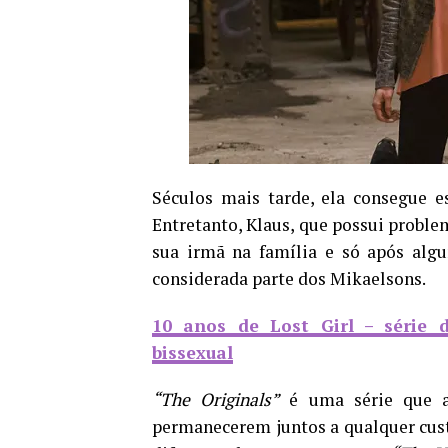
Séculos mais tarde, ela consegue e
Entretanto, Klaus, que possui proble
sua irmã na família e só após alg
considerada parte dos Mikaelsons.
10 anos de Lost Girl – série 
bissexual
“The Originals”
é uma série que a
permanecerem juntos a qualquer cust