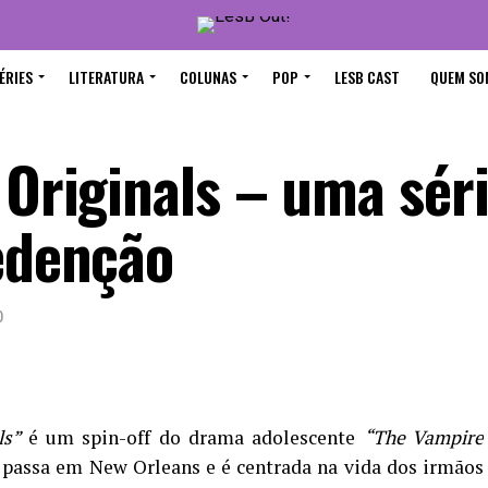
ÉRIES
LITERATURA
COLUNAS
POP
LESB CAST
QUEM SO
 Originals – uma sér
redenção
0
ls”
é um spin-off do drama adolescente
“The Vampire
e passa em New Orleans e é centrada na vida dos irmãos