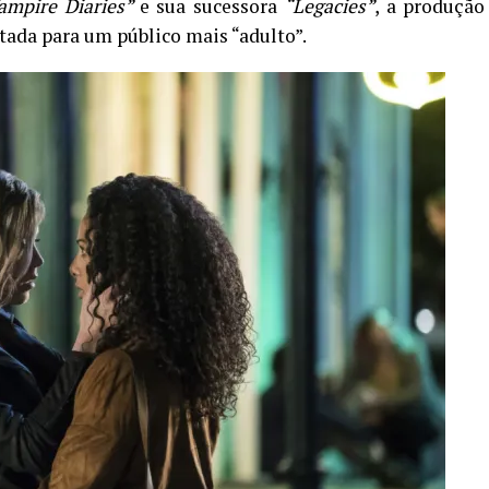
ampire Diaries”
e sua sucessora
“Legacies”
, a produção
tada para um público mais “adulto”.