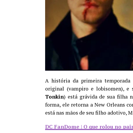
A história da primeira temporad
original (vampiro e lobisomen), e 
Tonkin
) está grávida de sua filha
forma, ele retorna a New Orleans co
está nas mãos de seu filho adotivo, M
DC FanDome | O que rolou no pai