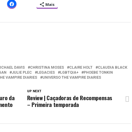
Mais
ICHAEL DAVIS
CHRISTINA MOSES
CLAIRE HOLT
CLAUDIA BLACK
GAN
JULIE PLEC
LEGACIES
LGBTQIA+
PHOEBE TONKIN
HE VAMPIRE DIARIES
UNIVERSO THE VAMPIRE DIARIES
UP NEXT
uro da
Review | Caçadoras de Recompensas
amento
– Primeira temporada