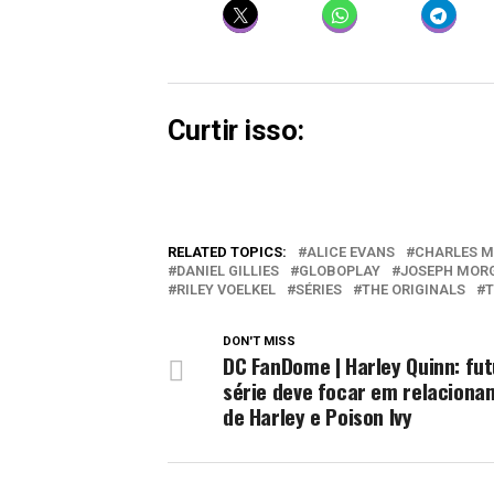
Curtir isso:
RELATED TOPICS:
ALICE EVANS
CHARLES M
DANIEL GILLIES
GLOBOPLAY
JOSEPH MOR
RILEY VOELKEL
SÉRIES
THE ORIGINALS
T
DON'T MISS
DC FanDome | Harley Quinn: fut
série deve focar em relacion
de Harley e Poison Ivy