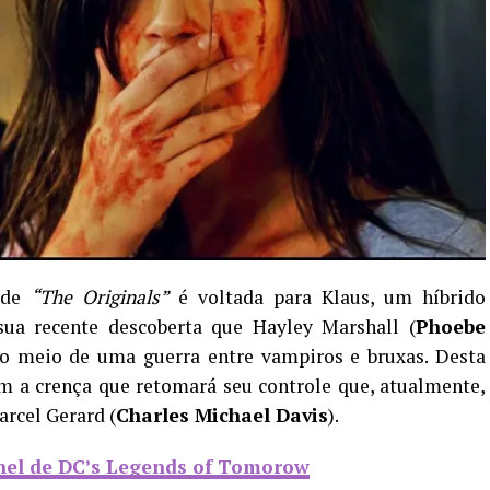
a de
“The Originals”
é voltada para Klaus, um híbrido
sua recente descoberta que Hayley Marshall (
Phoebe
 no meio de uma guerra entre vampiros e bruxas. Desta
m a crença que retomará seu controle que, atualmente,
arcel Gerard (
Charles Michael Davis
).
nel de DC’s Legends of Tomorow